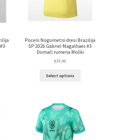
lija
Poceni Nogometni dresi Brazilija
 #3
SP 2026 Gabriel Magalhaes #3
Domači rumena Moški
€
35.00
Ta
Select options
elek
izdelek
a
ima
č
več
ičic.
različic.
nosti
Možnosti
ko
lahko
erete
izberete
na
ani
strani