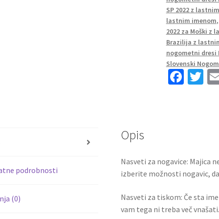
Kratek
SP 2022 z lastn
Rokav
lastnim imenom
FABINHO
2022 za Moški z 
15
Brazilija z last
količina
nogometni dresi 
Slovenski Nogome
Fa
T
ce
wi
b
tt
o
er
Opis
o
s
k
Nasveti za nogavice: Majica ne
atne podrobnosti
izberite možnosti nogavic, da 
Nasveti za tiskom: Če sta ime i
ja (0)
vam tega ni treba več vnašati.