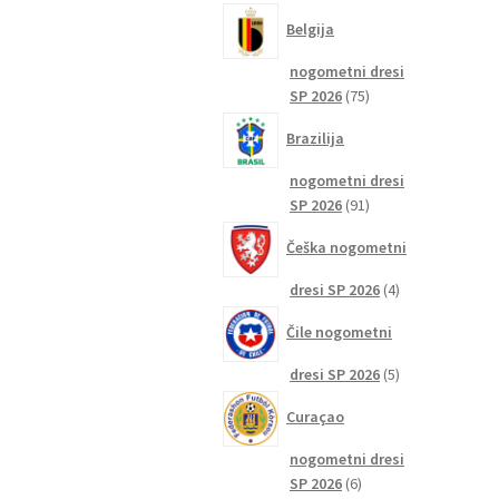
izdelkov
Belgija
nogometni dresi
75
SP 2026
75
izdelkov
Brazilija
nogometni dresi
91
SP 2026
91
izdelkov
Češka nogometni
4
dresi SP 2026
4
izdelki
Čile nogometni
5
dresi SP 2026
5
izdelkov
Curaçao
nogometni dresi
6
SP 2026
6