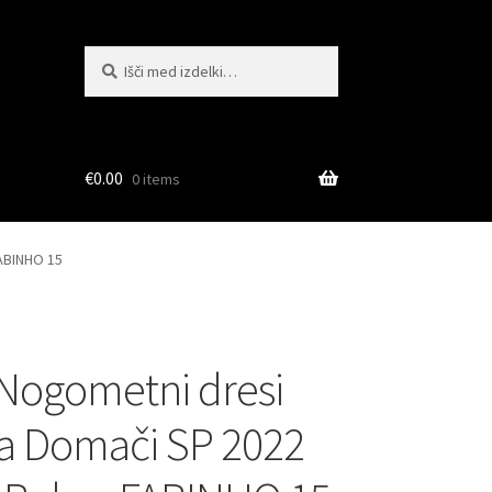
Išči:
Iskanje
€
0.00
0 items
FABINHO 15
Nogometni dresi
ija Domači SP 2022