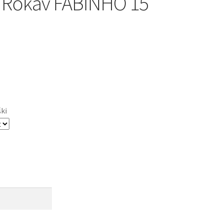
 Rokav FABINHO 15
ški