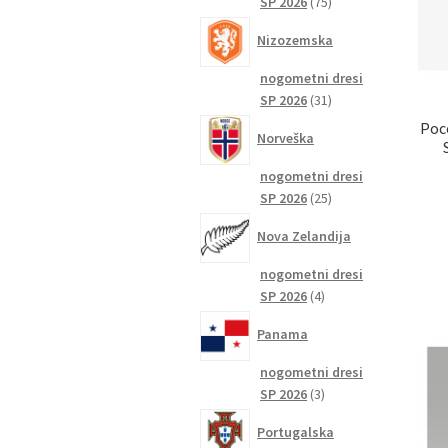
75
SP 2026
75
izdelkov
Nizozemska
nogometni dresi
31
SP 2026
31
izdelkov
Poc
Norveška
nogometni dresi
25
SP 2026
25
izdelkov
Nova Zelandija
nogometni dresi
4
SP 2026
4
izdelki
Panama
nogometni dresi
3
SP 2026
3
izdelki
Portugalska