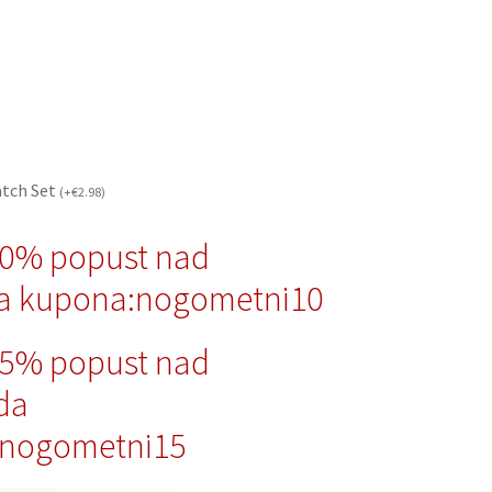
atch Set
(
+
€
2.98
)
10% popust nad
a kupona:nogometni10
15% popust nad
da
nogometni15