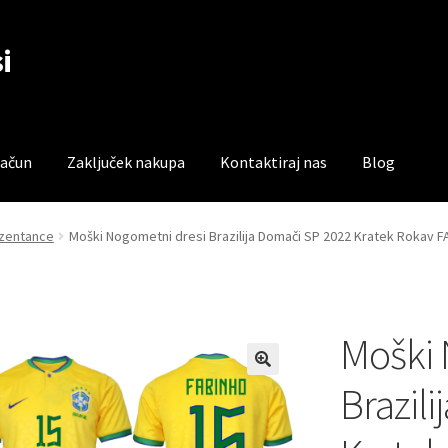
i
račun
Zaključek nakupa
Kontaktiraj nas
Blog
čun
Trgovina
Zaključek nakupa
rezentance
Moški Nogometni dresi Brazilija Domači SP 2022 Kratek Rokav 
Moški 
Brazil