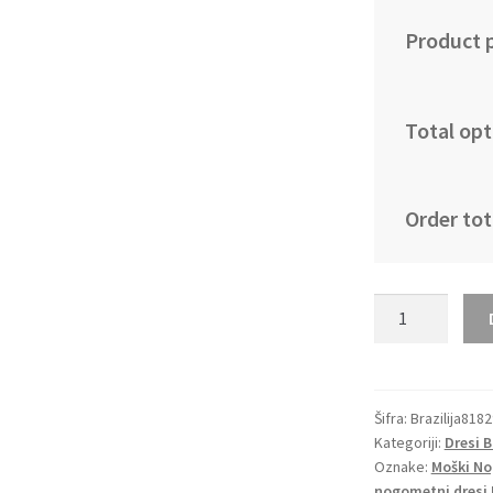
Product p
Total opt
Order tot
Moški
Nogometni
dresi
Brazilija
Domači
Šifra:
Brazilija818
Kategoriji:
Dresi B
SP
Oznake:
Moški No
2022
nogometni dresi B