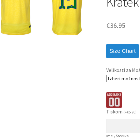
Kratek
€
36.95
Size Chart
Velikosti za Mo
Tiskom
(
+
€
5.95
)
Imei / Številka