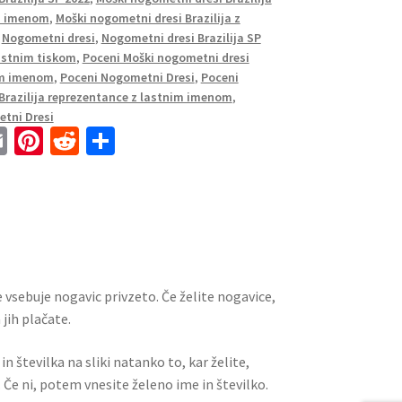
im imenom
,
Moški nogometni dresi Brazilija z
,
Nogometni dresi
,
Nogometni dresi Brazilija SP
lastnim tiskom
,
Poceni Moški nogometni dresi
nim imenom
,
Poceni Nogometni Dresi
,
Poceni
Brazilija reprezentance z lastnim imenom
,
tni Dresi
E
Pi
R
S
m
nt
e
h
ai
er
d
ar
l
es
di
e
t
t
 vsebuje nogavic privzeto. Če želite nogavice,
jih plačate.
n številka na sliki natanko to, kar želite,
 Če ni, potem vnesite želeno ime in številko.