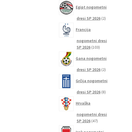
izdelkov
Egipt nogometni
2
dresi SP 2026
2
izdelka
Francija
nogometni dresi
103
SP 2026
103
izdelki
Gana nogometni
2
dresi SP 2026
2
izdelka
Grčija nogometni
8
dresi SP 2026
8
izdelkov
Hrvaška
nogometni dresi
47
SP 2026
47
izdelkov