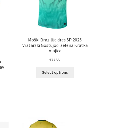
elka
izdelka
Moški Brazilija dres SP 2026
Vratarski Gostujoči zelena Kratka
majica
€
38.00
a
av
Ta
Select options
izdelek
ima
več
različic.
elek
Možnosti
a
lahko
č
izberete
ičic.
na
nosti
strani