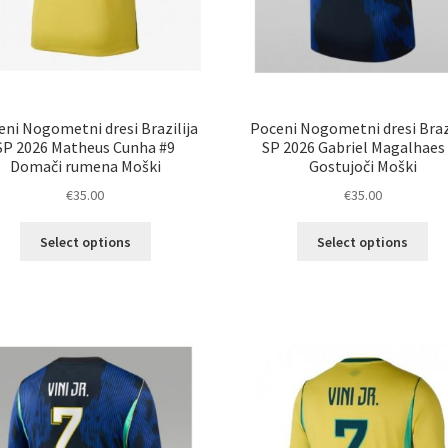
eni Nogometni dresi Brazilija
Poceni Nogometni dresi Brazi
SP 2026 Matheus Cunha #9
SP 2026 Gabriel Magalhaes
Domači rumena Moški
Gostujoči Moški
€
35.00
€
35.00
Ta
Ta
Select options
Select options
izdelek
izd
ima
im
več
ve
različic.
razl
Možnosti
Mož
lahko
lah
izberete
izb
na
na
strani
str