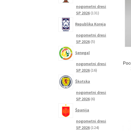
nogometni dresi
131
SP 2026
131
izdelkov
Republika Koreja
nogometni dresi
5
SP 2026
5
izdelkov
Senegal
Poc
nogometni dresi
16
SP 2026
16
izdelkov
Škotska
nogometni dresi
6
SP 2026
6
izdelkov
Španija
nogometni dresi
124
SP 2026
124