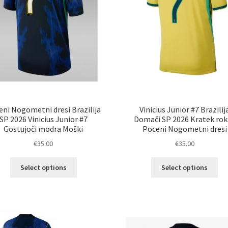
izdelka
izd
eni Nogometni dresi Brazilija
Vinicius Junior #7 Brazilij
SP 2026 Vinicius Junior #7
Domači SP 2026 Kratek rok
Gostujoči modra Moški
Poceni Nogometni dresi
€
35.00
€
35.00
Ta
Ta
Select options
Select options
izdelek
izd
ima
im
več
ve
različic.
razl
Možnosti
Mož