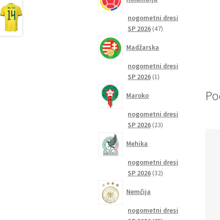
nogometni dresi
47
SP 2026
47
izdelkov
Madžarska
nogometni dresi
1
SP 2026
1
izdelek
Po
Maroko
nogometni dresi
23
SP 2026
23
izdelkov
Mehika
nogometni dresi
32
SP 2026
32
izdelkov
Nemčija
nogometni dresi