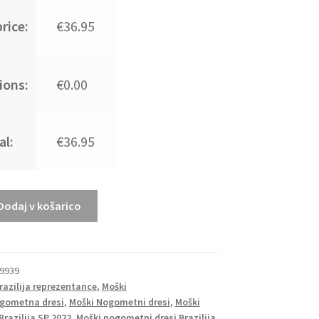
rice:
€36.95
ions:
€0.00
al:
€36.95
Dodaj v košarico
29939
razilija reprezentance
,
Moški
gometna dresi
,
Moški Nogometni dresi
,
Moški
razilija SP 2022
,
Moški nogometni dresi Brazilija