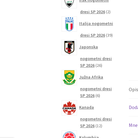
Irak nogometni
2
dresi SP 2026
2
izdelka
Italija nogometni
39
dresi SP 2026
39
izdelkov
Japonska
nogometni dresi
26
SP 2026
26
izdelkov
Južna Afrika
nogometni dresi
Opi
6
SP 2026
6
izdelkov
Dod
Kanada
nogometni dresi
Mnen
12
SP 2026
12
izdelkov
Kolumbija