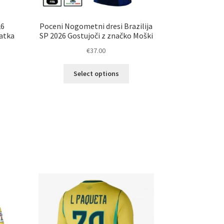
26
Poceni Nogometni dresi Brazilija
ratka
SP 2026 Gostujoči z značko Moški
€
37.00
Ta
Select options
izdelek
elek
ima
a
več
č
različic.
ičic.
Možnosti
nosti
lahko
ko
izberete
erete
na
strani
ani
izdelka
elka