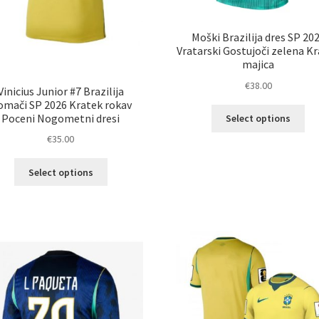
Moški Brazilija dres SP 20
Vratarski Gostujoči zelena K
majica
€
38.00
Vinicius Junior #7 Brazilija
omači SP 2026 Kratek rokav
Ta
Poceni Nogometni dresi
Select options
izd
€
35.00
im
ve
Ta
Select options
razl
izdelek
Mož
ima
lah
več
izb
različic.
na
Možnosti
str
lahko
izd
izberete
na
strani