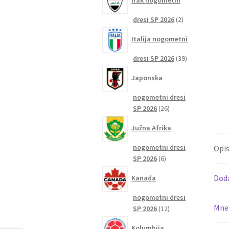
Irak nogometni
2
dresi SP 2026
2
izdelka
Italija nogometni
39
dresi SP 2026
39
izdelkov
Japonska
nogometni dresi
26
SP 2026
26
izdelkov
Južna Afrika
nogometni dresi
Opi
6
SP 2026
6
izdelkov
Dod
Kanada
nogometni dresi
Mnen
12
SP 2026
12
izdelkov
Kolumbija