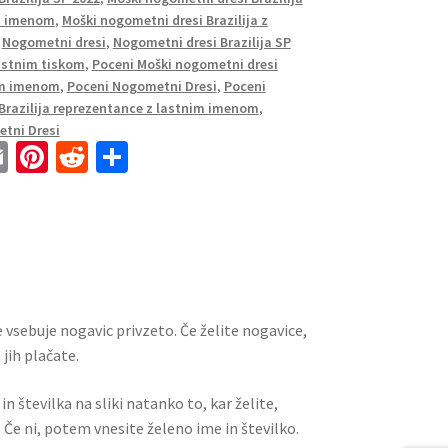
im imenom
,
Moški nogometni dresi Brazilija z
,
Nogometni dresi
,
Nogometni dresi Brazilija SP
lastnim tiskom
,
Poceni Moški nogometni dresi
nim imenom
,
Poceni Nogometni Dresi
,
Poceni
Brazilija reprezentance z lastnim imenom
,
tni Dresi
E
Pi
R
S
m
nt
e
h
ai
er
d
ar
l
es
di
e
t
t
 vsebuje nogavic privzeto. Če želite nogavice,
jih plačate.
n številka na sliki natanko to, kar želite,
 Če ni, potem vnesite želeno ime in številko.