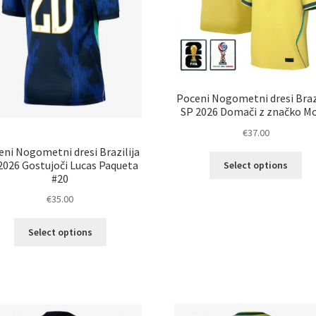
izdelka
Poceni Nogometni dresi Brazi
SP 2026 Domači z značko Mo
€
37.00
eni Nogometni dresi Brazilija
Ta
2026 Gostujoči Lucas Paqueta
Select options
izd
#20
im
€
35.00
ve
razl
Ta
Select options
Mož
izdelek
lah
ima
izb
več
na
različic.
str
Možnosti
izd