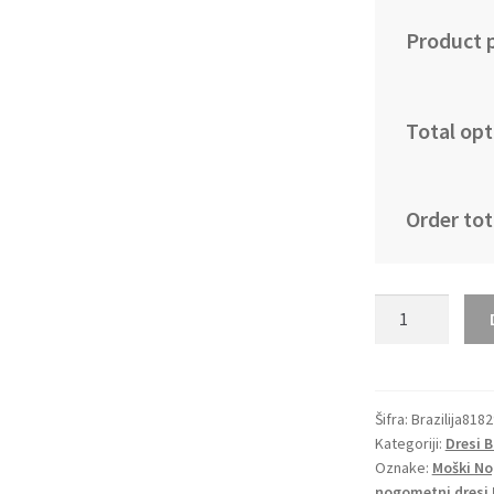
Product p
Total opt
Order tot
Moški
Nogometni
dresi
Brazilija
Domači
Šifra:
Brazilija818
Kategoriji:
Dresi B
SP
Oznake:
Moški No
2022
nogometni dresi B