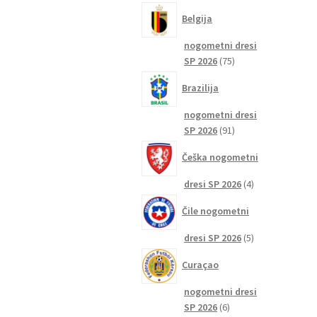
izdelkov
Belgija
nogometni dresi
75
SP 2026
75
izdelkov
Brazilija
nogometni dresi
91
SP 2026
91
izdelkov
Češka nogometni
4
dresi SP 2026
4
izdelki
Čile nogometni
5
dresi SP 2026
5
izdelkov
Curaçao
nogometni dresi
6
SP 2026
6