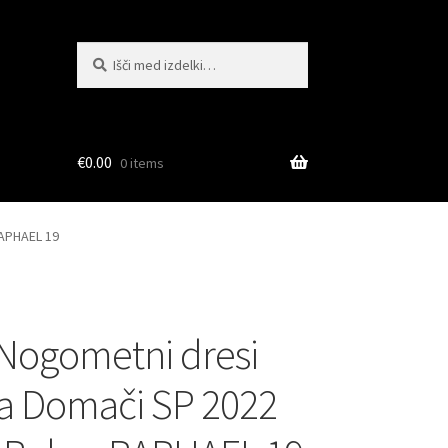
Išči:
Iskanje
€
0.00
0 items
RAPHAEL 19
Nogometni dresi
ija Domači SP 2022