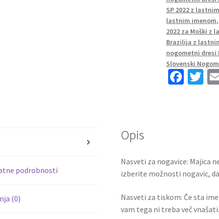
Kratek
SP 2022 z lastn
Rokav
lastnim imenom
RAPHAEL
2022 za Moški z 
19
Brazilija z last
količina
nogometni dresi 
Slovenski Nogome
Fa
T
ce
wi
b
tt
o
er
Opis
o
s
k
Nasveti za nogavice: Majica ne
atne podrobnosti
izberite možnosti nogavic, da 
Nasveti za tiskom: Če sta ime i
ja (0)
vam tega ni treba več vnašati.