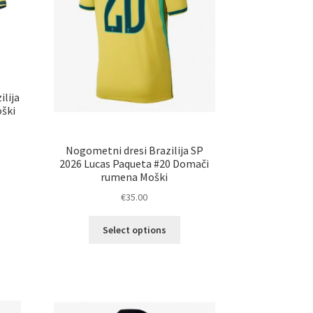
lija
ški
Nogometni dresi Brazilija SP
2026 Lucas Paqueta #20 Domači
elek
rumena Moški
a
€
35.00
č
ičic.
Ta
Select options
nosti
izdelek
ko
ima
erete
več
različic.
ani
Možnosti
elka