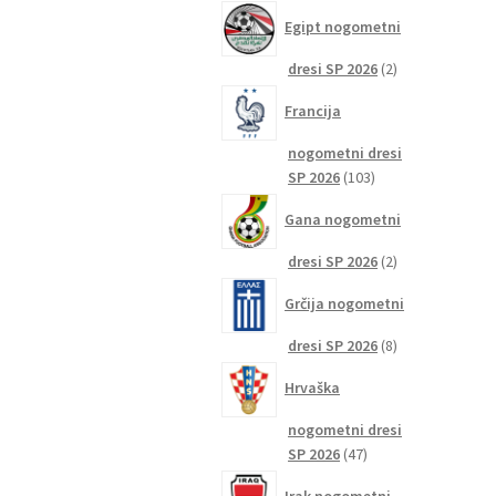
izdelkov
Egipt nogometni
2
dresi SP 2026
2
izdelka
Francija
nogometni dresi
103
SP 2026
103
izdelki
Gana nogometni
2
dresi SP 2026
2
izdelka
Grčija nogometni
8
dresi SP 2026
8
izdelkov
Hrvaška
nogometni dresi
47
SP 2026
47
izdelkov