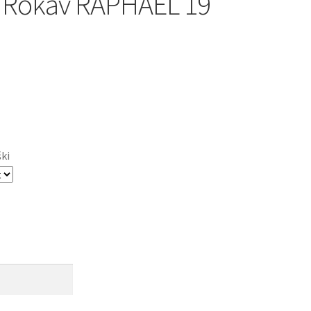
 Rokav RAPHAEL 19
ški