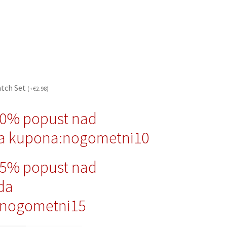
atch Set
(
+
€
2.98
)
10% popust nad
a kupona:nogometni10
15% popust nad
da
nogometni15