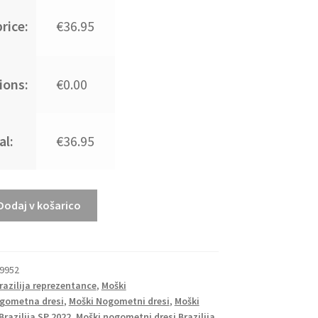
rice:
€36.95
ions:
€0.00
al:
€36.95
Dodaj v košarico
29952
razilija reprezentance
,
Moški
gometna dresi
,
Moški Nogometni dresi
,
Moški
razilija SP 2022
,
Moški nogometni dresi Brazilija