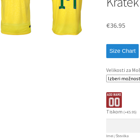
Kratek
€
36.95
Size Chart
Velikosti za Mo
Tiskom
(
+
€
5.95
)
Imei / Številka