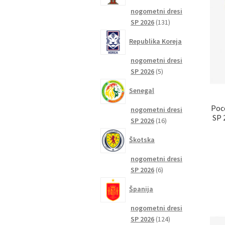
nogometni dresi
131
SP 2026
131
izdelkov
Republika Koreja
nogometni dresi
5
SP 2026
5
izdelkov
Senegal
Poc
nogometni dresi
SP 
16
SP 2026
16
izdelkov
Škotska
nogometni dresi
6
SP 2026
6
izdelkov
Španija
nogometni dresi
124
SP 2026
124