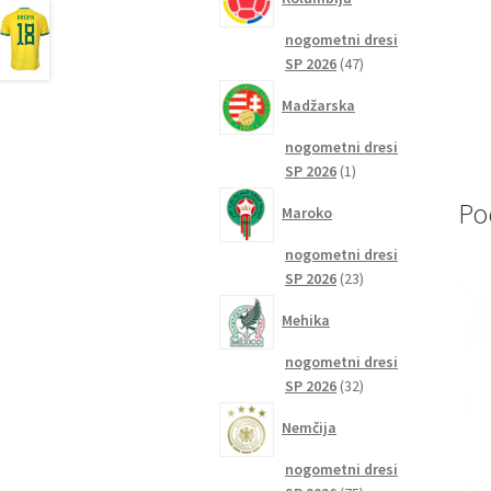
nogometni dresi
47
SP 2026
47
izdelkov
Madžarska
nogometni dresi
1
SP 2026
1
izdelek
Po
Maroko
nogometni dresi
23
SP 2026
23
izdelkov
Mehika
nogometni dresi
32
SP 2026
32
izdelkov
Nemčija
nogometni dresi