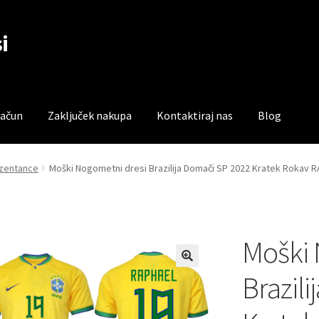
i
račun
Zaključek nakupa
Kontaktiraj nas
Blog
čun
Trgovina
Zaključek nakupa
rezentance
Moški Nogometni dresi Brazilija Domači SP 2022 Kratek Rokav 
Moški 
Brazil