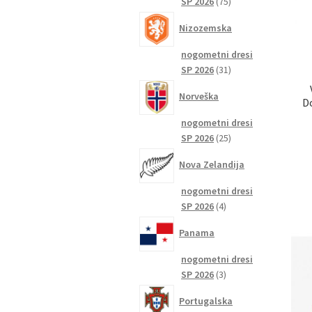
75
SP 2026
75
izdelkov
Nizozemska
nogometni dresi
31
SP 2026
31
izdelkov
Norveška
D
nogometni dresi
25
SP 2026
25
izdelkov
Nova Zelandija
nogometni dresi
4
SP 2026
4
izdelki
Panama
nogometni dresi
3
SP 2026
3
izdelki
Portugalska