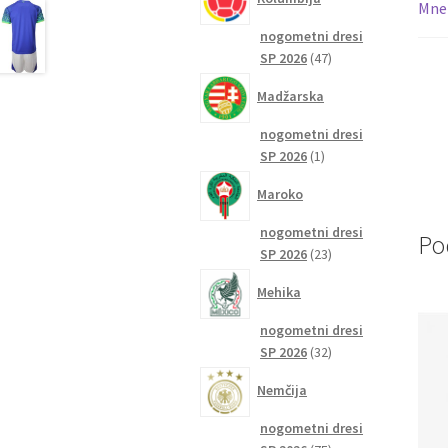
Mnen
nogometni dresi
47
SP 2026
47
izdelkov
Madžarska
nogometni dresi
1
SP 2026
1
izdelek
Maroko
nogometni dresi
Po
23
SP 2026
23
izdelkov
Mehika
nogometni dresi
32
SP 2026
32
izdelkov
Nemčija
nogometni dresi