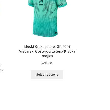
na
ani
strani
elka
izdelka
Moški Brazilija dres SP 2026
Vratarski Gostujoči zelena Kratka
majica
€
38.00
a
av
Ta
Select options
izdelek
ima
več
različic.
elek
Možnosti
a
lahko
č
izberete