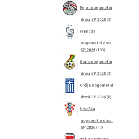
izdelkov
Egipt nogometni
2
dresi SP 2026
2
izdelka
Francija
nogometni dresi
103
SP 2026
103
izdelki
Gana nogometni
2
dresi SP 2026
2
izdelka
Grčija nogometni
8
dresi SP 2026
8
izdelkov
Hrvaška
nogometni dresi
47
SP 2026
47
izdelkov