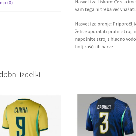
Nasveti za tiskom: Če sta ime i
ja (0)
vam tega ni treba več vnašati.
Nasveti za pranje: Priporočlj
želite uporabiti pralni stroj, 
napolnite stroj s hladno vodo
bolj zaščitili barve.
dobni izdelki