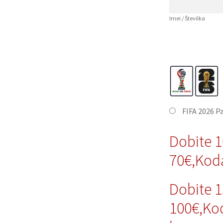
Imei / Številka
FIFA 2026 P
Dobite 
70€,Kod
Dobite 
100€,Ko