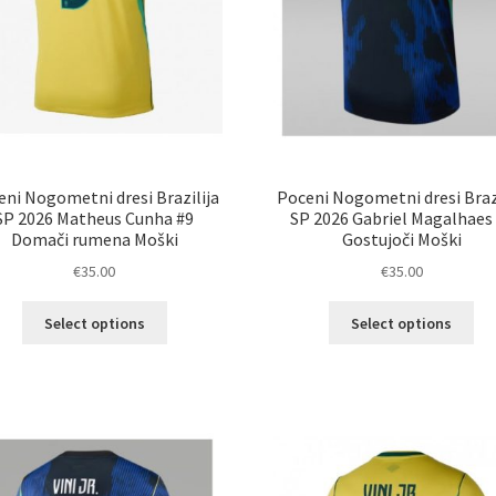
eni Nogometni dresi Brazilija
Poceni Nogometni dresi Brazi
SP 2026 Matheus Cunha #9
SP 2026 Gabriel Magalhaes
Domači rumena Moški
Gostujoči Moški
€
35.00
€
35.00
Ta
Ta
Select options
Select options
izdelek
izd
ima
im
več
ve
različic.
razl
Možnosti
Mož
lahko
lah
izberete
izb