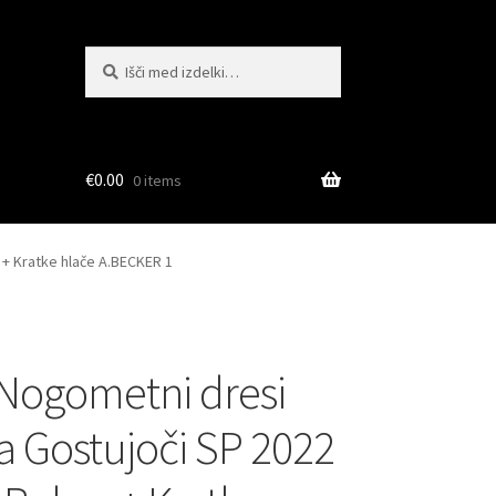
Išči:
Iskanje
€
0.00
0 items
 + Kratke hlače A.BECKER 1
Nogometni dresi
ja Gostujoči SP 2022