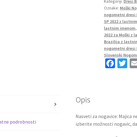
Kategoriji:
Dresi B
SP
Oznake:
Moški No
2022
nogometni dresi B
Kratek
SP 2022 z lastn
Rokav
lastnim imenom
+
2022 za Moški z 
Kratke
Brazilija z last
hlače
nogometni dresi 
A.BECKER
Slovenski Nogome
Fa
T
1
ce
wi
količina
b
tt
o
er
Opis
o
s
k
Nasveti za nogavice: Majica ne
atne podrobnosti
izberite možnosti nogavic, da 