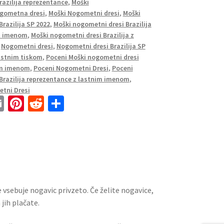
razilija reprezentance
,
Moški
gometna dresi
,
Moški Nogometni dresi
,
Moški
razilija SP 2022
,
Moški nogometni dresi Brazilija
im imenom
,
Moški nogometni dresi Brazilija z
,
Nogometni dresi
,
Nogometni dresi Brazilija SP
lastnim tiskom
,
Poceni Moški nogometni dresi
nim imenom
,
Poceni Nogometni Dresi
,
Poceni
Brazilija reprezentance z lastnim imenom
,
tni Dresi
E
Pi
R
S
m
nt
e
h
ai
er
d
ar
l
es
di
e
t
t
 vsebuje nogavic privzeto. Če želite nogavice,
jih plačate.