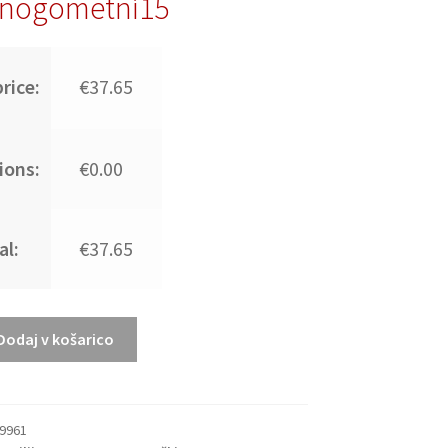
nogometni15
rice:
€37.65
ions:
€0.00
al:
€37.65
Dodaj v košarico
29961