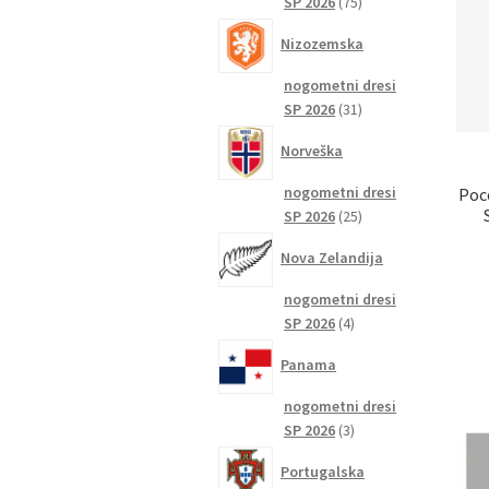
75
SP 2026
75
izdelkov
Nizozemska
nogometni dresi
31
SP 2026
31
izdelkov
Norveška
nogometni dresi
Poc
25
SP 2026
25
izdelkov
Nova Zelandija
nogometni dresi
4
SP 2026
4
izdelki
Panama
nogometni dresi
3
SP 2026
3
izdelki
Portugalska