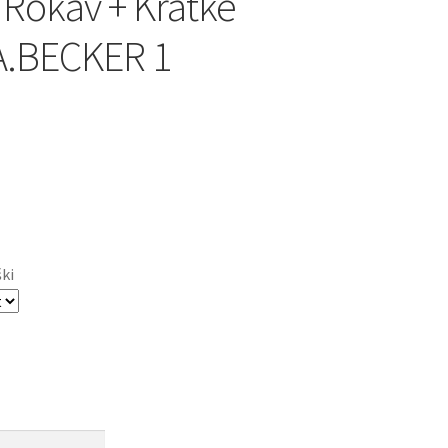
 Rokav + Kratke
A.BECKER 1
ški