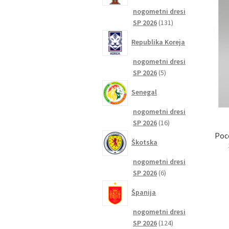
nogometni dresi
131
SP 2026
131
izdelkov
Republika Koreja
nogometni dresi
5
SP 2026
5
izdelkov
Senegal
nogometni dresi
16
SP 2026
16
izdelkov
Poc
Škotska
nogometni dresi
6
SP 2026
6
izdelkov
Španija
nogometni dresi
124
SP 2026
124