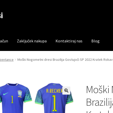
i
račun
Zaključek nakupa
Kontaktiraj nas
Blog
čun
Trgovina
Zaključek nakupa
rezentance
Moški Nogometni dresi Brazilija Gostujoči SP 2022 Kratek Rokav
Moški 
Brazili