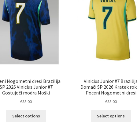
na
na
strani
str
izdelka
izd
eni Nogometni dresi Brazilija
Vinicius Junior #7 Brazilij
SP 2026 Vinicius Junior #7
Domači SP 2026 Kratek rok
Gostujoči modra Moški
Poceni Nogometni dresi
€
35.00
€
35.00
Ta
Ta
Select options
Select options
izdelek
izd
ima
im
več
ve