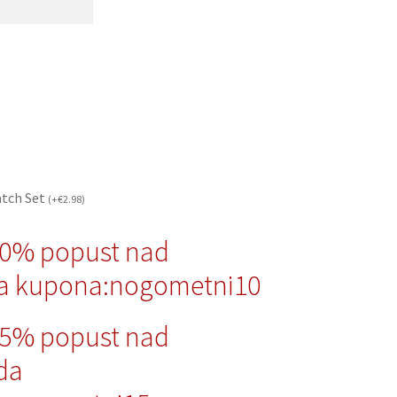
atch Set
(
+
€
2.98
)
10% popust nad
a kupona:nogometni10
15% popust nad
da