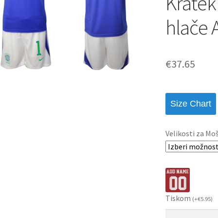
Kratek
hlače 
€
37.65
Size Chart
Velikosti za Mo
Tiskom
(
+
€
5.95
)