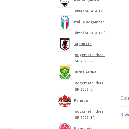
Irak nogometni
2
dresi SP 2026
2
izdelka
Italija nogometni
39
dresi SP 2026
39
izdelkov
Japonska
nogometni dresi
26
SP 2026
26
izdelkov
Južna Afrika
nogometni dresi
6
SP 2026
6
izdelkov
Opi
Kanada
nogometni dresi
Dod
12
SP 2026
12
izdelkov
Kolumbija