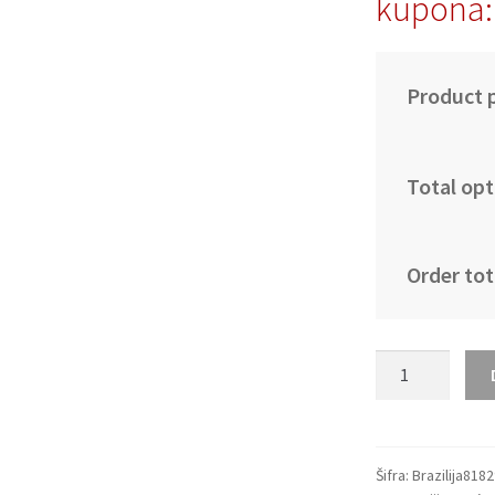
kupona:
Product p
Total opt
Order tot
Moški
Nogometni
dresi
Brazilija
Gostujoči
Šifra:
Brazilija818