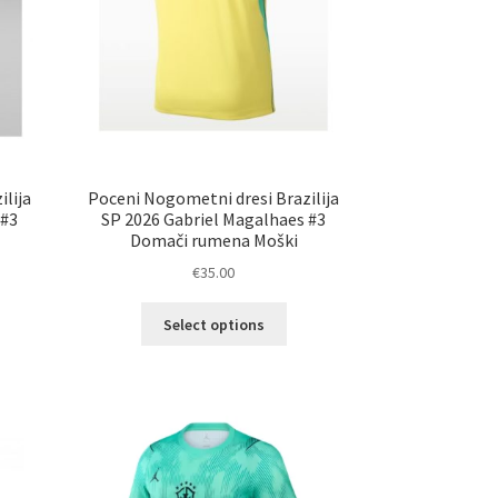
lija
Poceni Nogometni dresi Brazilija
 #3
SP 2026 Gabriel Magalhaes #3
Domači rumena Moški
€
35.00
Ta
Select options
elek
izdelek
a
ima
č
več
ičic.
različic.
nosti
Možnosti
ko
lahko
erete
izberete