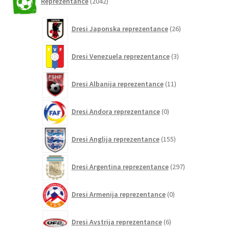
Reprezentance
2042
izdelkov
26
Dresi Japonska reprezentance
26
izdelkov
3
Dresi Venezuela reprezentance
3
izdelki
11
Dresi Albanija reprezentance
11
izdelkov
0
Dresi Andora reprezentance
0
izdelkov
155
Dresi Anglija reprezentance
155
izdelkov
297
Dresi Argentina reprezentance
297
izdelkov
0
Dresi Armenija reprezentance
0
izdelkov
6
Dresi Avstrija reprezentance
6
izdelkov