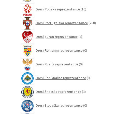
10
Dresi Poljska reprezentance
10
izdelkov
208
Dresi Portugalska reprezentance
208
izdelkov
4
Dresi puran reprezentance
4
izdelki
0
Dresi Romuniji reprezentance
0
izdelkov
0
Dresi Rusija reprezentance
0
izdelkov
0
Dresi San Marino reprezentance
0
izdelkov
3
Dresi Škotska reprezentance
3
izdelki
0
Dresi Slovaška reprezentance
0
izdelkov