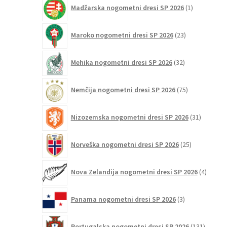
1
Madžarska nogometni dresi SP 2026
1
izdelek
23
Maroko nogometni dresi SP 2026
23
izdelkov
32
Mehika nogometni dresi SP 2026
32
izdelkov
75
Nemčija nogometni dresi SP 2026
75
izdelkov
31
Nizozemska nogometni dresi SP 2026
31
izdelkov
25
Norveška nogometni dresi SP 2026
25
izdelkov
4
Nova Zelandija nogometni dresi SP 2026
4
izdelki
3
Panama nogometni dresi SP 2026
3
izdelki
131
Portugalska nogometni dresi SP 2026
131