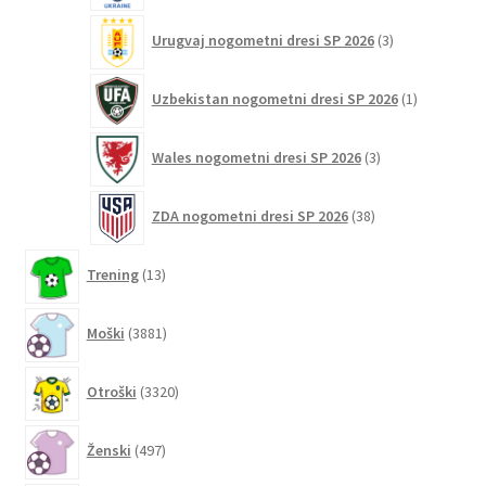
3
Urugvaj nogometni dresi SP 2026
3
izdelki
1
Uzbekistan nogometni dresi SP 2026
1
izdelek
3
Wales nogometni dresi SP 2026
3
izdelki
38
ZDA nogometni dresi SP 2026
38
izdelkov
13
Trening
13
izdelkov
3881
Moški
3881
izdelkov
3320
Otroški
3320
izdelkov
497
Ženski
497
izdelkov