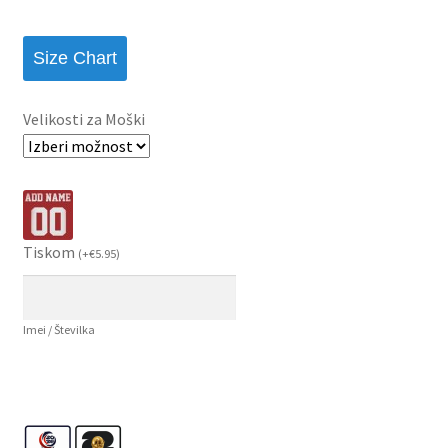
Size Chart
Velikosti za Moški
Tiskom
(
+
€
5.95
)
Imei / Številka