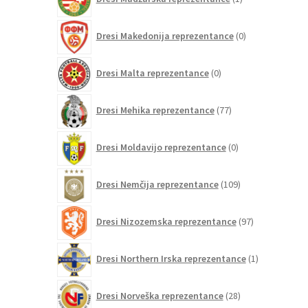
izdelek
0
Dresi Makedonija reprezentance
0
izdelkov
0
Dresi Malta reprezentance
0
izdelkov
77
Dresi Mehika reprezentance
77
izdelkov
0
Dresi Moldavijo reprezentance
0
izdelkov
109
Dresi Nemčija reprezentance
109
izdelkov
97
Dresi Nizozemska reprezentance
97
izdelkov
1
Dresi Northern Irska reprezentance
1
izdelek
28
Dresi Norveška reprezentance
28
izdelkov