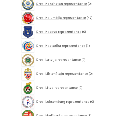
0
Dresi Kazahstan reprezentance
0
izdelkov
47
Dresi Kolumbija reprezentance
47
izdelkov
0
Dresi Kosovo reprezentance
0
izdelkov
1
Dresi Kostarika reprezentance
1
izdelek
0
Dresi Latvija reprezentance
0
izdelkov
0
Dresi Lihtenštajn reprezentance
0
izdelkov
0
Dresi Litva reprezentance
0
izdelkov
0
Dresi Luksemburg reprezentance
0
izdelkov
1
Dresi Madžarska reprezentance
1