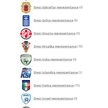
0
Dresi Gibraltar reprezentance
0
izdelkov
8
Dresi Grčija reprezentance
8
izdelkov
0
Dresi Gruzija reprezentance
0
izdelkov
78
Dresi Hrvaška reprezentance
78
izdelkov
0
Dresi Irska reprezentance
0
izdelkov
1
Dresi Islandija reprezentance
1
izdelek
75
Dresi Italija reprezentance
75
izdelkov
0
Dresi Izrael reprezentance
0
izdelkov