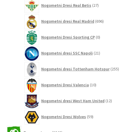
27
Nogometni Dresi Real Betis
27
izdelkov
696
Nogometni dresi Real Madrid
696
izdelkov
0
Nogometni Dresi Sporting CP
0
izdelkov
21
Nogometni dresi SSC Napoli
21
izdelkov
255
Nogometni dresi Tottenham Hotspur
255
izdelko
10
Nogometni Dresi Valencia
10
izdelkov
12
Nogometni dresi West Ham United
12
izdelkov
59
Nogometni Dresi Wolves
59
izdelkov
2042