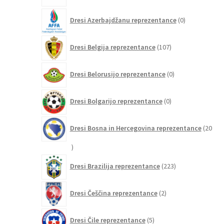
0
Dresi Azerbajdžanu reprezentance
0
izdelkov
107
Dresi Belgija reprezentance
107
izdelkov
0
Dresi Belorusijo reprezentance
0
izdelkov
0
Dresi Bolgarijo reprezentance
0
izdelkov
Dresi Bosna in Hercegovina reprezentance
20
20
izdelkov
223
Dresi Brazilija reprezentance
223
izdelkov
2
Dresi Češčina reprezentance
2
izdelka
5
Dresi Čile reprezentance
5