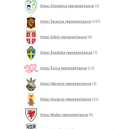
2
Dresi Slovenija reprezentance
2
izdelka
197
Dresi Španija reprezentance
197
izdelkov
0
Dresi Srbiji reprezentance
0
izdelkov
7
Dresi Švedska reprezentance
7
izdelkov
12
Dresi Švica reprezentance
12
izdelkov
2
Dresi Ukrajini reprezentance
2
izdelka
21
Dresi Urugvaj reprezentance
21
izdelkov
5
Dresi Wales reprezentance
5
izdelkov
26