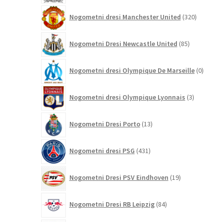
320
Nogometni dresi Manchester United
320
izdelkov
85
Nogometni Dresi Newcastle United
85
izdelkov
0
Nogometni dresi Olympique De Marseille
0
izdelk
3
Nogometni dresi Olympique Lyonnais
3
izdelki
13
Nogometni Dresi Porto
13
izdelkov
431
Nogometni dresi PSG
431
izdelkov
19
Nogometni Dresi PSV Eindhoven
19
izdelkov
84
Nogometni Dresi RB Leipzig
84
izdelkov