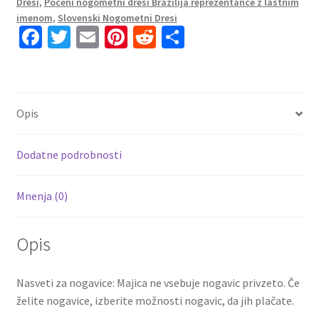
Dresi
,
Poceni nogometni dresi Brazilija reprezentance z lastnim
imenom
,
Slovenski Nogometni Dresi
Fa
T
E
Pi
R
S
ce
wi
m
nt
e
h
b
tt
ai
er
d
ar
o
er
l
es
di
e
Opis
o
t
t
k
Dodatne podrobnosti
Mnenja (0)
Opis
Nasveti za nogavice: Majica ne vsebuje nogavic privzeto. Če
želite nogavice, izberite možnosti nogavic, da jih plačate.