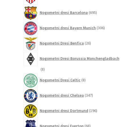
695
Nogometni dresi Barcelona
695
izdelkov
306
Nogometni dresi Bayern Munich
306
izdelkov
26
Nogometni Dresi Benfica
26
izdelkov
Nogometni Dresi Borussia Monchengladbach
8
8
izdelkov
8
Nogometni Dresi Celtic
8
izdelkov
347
Nogometni dresi Chelsea
347
izdelkov
196
Nogometni dresi Dortmund
196
izdelkov
68
Nogometni dresi Everton
68