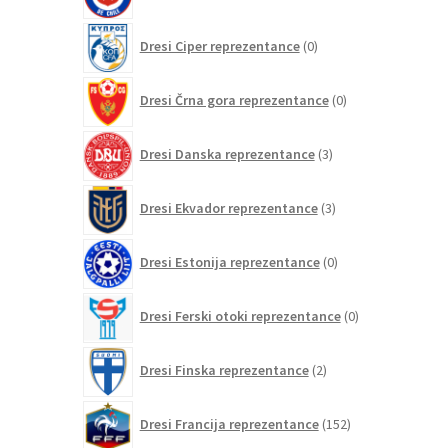
izdelkov
0
Dresi Ciper reprezentance
0
izdelkov
0
Dresi Črna gora reprezentance
0
izdelkov
3
Dresi Danska reprezentance
3
izdelki
3
Dresi Ekvador reprezentance
3
izdelki
0
Dresi Estonija reprezentance
0
izdelkov
0
Dresi Ferski otoki reprezentance
0
izdelkov
2
Dresi Finska reprezentance
2
izdelka
152
Dresi Francija reprezentance
152
izdelkov