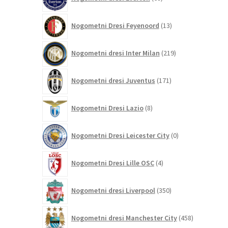
izdelkov
13
Nogometni Dresi Feyenoord
13
izdelkov
219
Nogometni dresi Inter Milan
219
izdelkov
171
Nogometni dresi Juventus
171
izdelkov
8
Nogometni Dresi Lazio
8
izdelkov
0
Nogometni Dresi Leicester City
0
izdelkov
4
Nogometni Dresi Lille OSC
4
izdelki
350
Nogometni dresi Liverpool
350
izdelkov
458
Nogometni dresi Manchester City
458
izdelkov