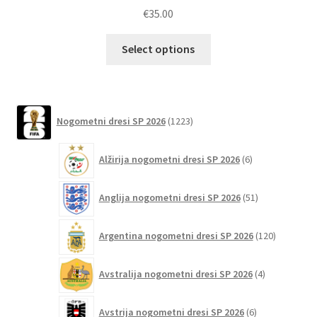
€
35.00
Ta
Select options
izdelek
ima
več
različic.
1223
Nogometni dresi SP 2026
1223
izdelkov
Možnosti
lahko
6
Alžirija nogometni dresi SP 2026
6
izberete
izdelkov
na
51
Anglija nogometni dresi SP 2026
51
strani
izdelkov
izdelka
120
Argentina nogometni dresi SP 2026
120
izdelkov
4
Avstralija nogometni dresi SP 2026
4
izdelki
6
Avstrija nogometni dresi SP 2026
6