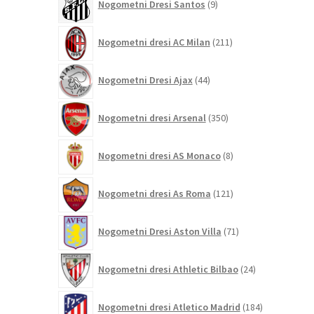
Nogometni Dresi Santos
9
izdelkov
211
Nogometni dresi AC Milan
211
izdelkov
44
Nogometni Dresi Ajax
44
izdelkov
350
Nogometni dresi Arsenal
350
izdelkov
8
Nogometni dresi AS Monaco
8
izdelkov
121
Nogometni dresi As Roma
121
izdelkov
71
Nogometni Dresi Aston Villa
71
izdelkov
24
Nogometni dresi Athletic Bilbao
24
izdelkov
184
Nogometni dresi Atletico Madrid
184
izdelkov