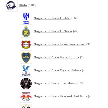
6200
Klubi
6200
izdelkov
16
Nogometni dresi Al-Hilal
16
izdelkov
42
Nogometni dresi Al-Nassr
42
izdelkov
31
Nogometni dresi Bayer Leverkusen
31
izdelkov
2
Nogometni Dresi Boca Juniors
2
izdelka
4
Nogometni Dresi Crystal Palace
4
izdelki
132
Nogometni dresi Inter Miami
132
izdelkov
4
Nogometni dresi New York Red Bulls
4
izdelki
9