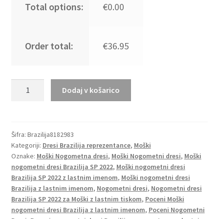
Total options:
€0.00
Order total:
€36.95
Moški
Dodaj v košarico
Nogometni
dresi
Brazilija
Gostujoči
Šifra:
Brazilija8182983
Kategoriji:
Dresi Brazilija reprezentance
,
Moški
SP
Oznake:
Moški Nogometna dresi
,
Moški Nogometni dresi
,
Moški
2022
nogometni dresi Brazilija SP 2022
,
Moški nogometni dresi
Kratek
Brazilija SP 2022 z lastnim imenom
,
Moški nogometni dresi
Rokav
Brazilija z lastnim imenom
,
Nogometni dresi
,
Nogometni dresi
NEYMAR
Brazilija SP 2022 za Moški z lastnim tiskom
,
Poceni Moški
JR.10
nogometni dresi Brazilija z lastnim imenom
,
Poceni Nogometni
količina