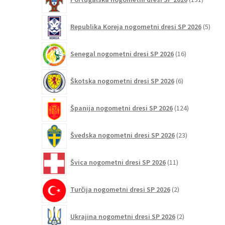
izdelko
5
Republika Koreja nogometni dresi SP 2026
5
izdel
16
Senegal nogometni dresi SP 2026
16
izdelkov
6
Škotska nogometni dresi SP 2026
6
izdelkov
124
Španija nogometni dresi SP 2026
124
izdelkov
23
Švedska nogometni dresi SP 2026
23
izdelkov
11
Švica nogometni dresi SP 2026
11
izdelkov
2
Turčija nogometni dresi SP 2026
2
izdelka
2
Ukrajina nogometni dresi SP 2026
2
izdelka