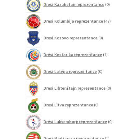
0
Dresi Kazahstan reprezentance
0
izdelkov
47
Dresi Kolumbija reprezentance
47
izdelkov
0
Dresi Kosovo reprezentance
0
izdelkov
1
Dresi Kostarika reprezentance
1
izdelek
0
Dresi Latvija reprezentance
0
izdelkov
0
Dresi Lihtenštajn reprezentance
0
izdelkov
0
Dresi Litva reprezentance
0
izdelkov
0
Dresi Luksemburg reprezentance
0
izdelkov
1
Dresi Madžarska reprezentance
1