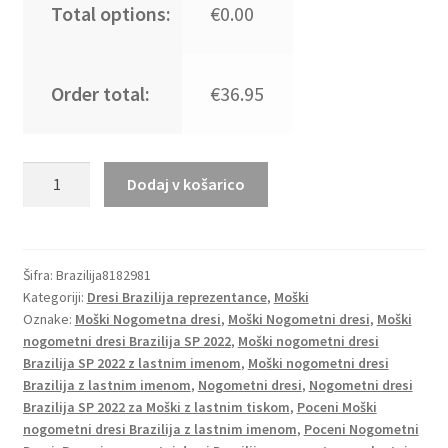
Total options:
€0.00
Order total:
€36.95
Moški
Dodaj v košarico
Nogometni
dresi
Brazilija
Gostujoči
Šifra:
Brazilija8182981
Kategoriji:
Dresi Brazilija reprezentance
,
Moški
SP
Oznake:
Moški Nogometna dresi
,
Moški Nogometni dresi
,
Moški
2022
nogometni dresi Brazilija SP 2022
,
Moški nogometni dresi
Kratek
Brazilija SP 2022 z lastnim imenom
,
Moški nogometni dresi
Rokav
Brazilija z lastnim imenom
,
Nogometni dresi
,
Nogometni dresi
PELE
Brazilija SP 2022 za Moški z lastnim tiskom
,
Poceni Moški
10
nogometni dresi Brazilija z lastnim imenom
,
Poceni Nogometni
količina