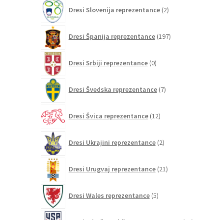
2
Dresi Slovenija reprezentance
2
izdelka
197
Dresi Španija reprezentance
197
izdelkov
0
Dresi Srbiji reprezentance
0
izdelkov
7
Dresi Švedska reprezentance
7
izdelkov
12
Dresi Švica reprezentance
12
izdelkov
2
Dresi Ukrajini reprezentance
2
izdelka
21
Dresi Urugvaj reprezentance
21
izdelkov
5
Dresi Wales reprezentance
5
izdelkov
26