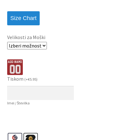
Size Chart
Velikosti za Moški
Tiskom
(
+
€
5.95
)
Imei / Številka