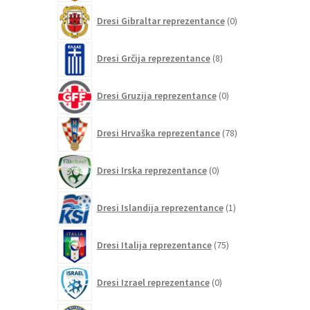
0
Dresi Gibraltar reprezentance
0
izdelkov
8
Dresi Grčija reprezentance
8
izdelkov
0
Dresi Gruzija reprezentance
0
izdelkov
78
Dresi Hrvaška reprezentance
78
izdelkov
0
Dresi Irska reprezentance
0
izdelkov
1
Dresi Islandija reprezentance
1
izdelek
75
Dresi Italija reprezentance
75
izdelkov
0
Dresi Izrael reprezentance
0
izdelkov