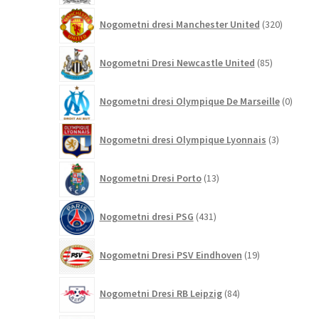
320
Nogometni dresi Manchester United
320
izdelkov
85
Nogometni Dresi Newcastle United
85
izdelkov
0
Nogometni dresi Olympique De Marseille
0
izdelk
3
Nogometni dresi Olympique Lyonnais
3
izdelki
13
Nogometni Dresi Porto
13
izdelkov
431
Nogometni dresi PSG
431
izdelkov
19
Nogometni Dresi PSV Eindhoven
19
izdelkov
84
Nogometni Dresi RB Leipzig
84
izdelkov