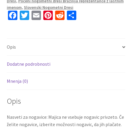
Dresi
,
Poceni nogometni dresi Brazilija reprezentance z lastnim
imenom
,
Slovenski Nogometni Dresi
Fa
T
E
Pi
R
S
ce
wi
m
nt
e
h
b
tt
ai
er
d
ar
o
er
l
es
di
e
Opis
o
t
t
k
Dodatne podrobnosti
Mnenja (0)
Opis
Nasveti za nogavice: Majica ne vsebuje nogavic privzeto. Če
želite nogavice, izberite možnosti nogavic, da jih plačate.