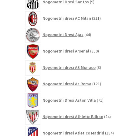
Nogometni Dresi Santos
9
izdelkov
211
Nogometni dresi AC Milan
211
izdelkov
44
Nogometni Dresi Ajax
44
izdelkov
350
Nogometni dresi Arsenal
350
izdelkov
8
Nogometni dresi AS Monaco
8
izdelkov
121
Nogometni dresi As Roma
121
izdelkov
71
Nogometni Dresi Aston Villa
71
izdelkov
24
Nogometni dresi Athletic Bilbao
24
izdelkov
184
Nogometni dresi Atletico Madrid
184
izdelkov