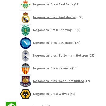
27
Nogometni Dresi Real Betis
27
izdelkov
696
Nogometni dresi Real Madrid
696
izdelkov
0
Nogometni Dresi Sporting CP
0
izdelkov
21
Nogometni dresi SSC Napoli
21
izdelkov
255
Nogometni dresi Tottenham Hotspur
255
izdelko
10
Nogometni Dresi Valencia
10
izdelkov
12
Nogometni dresi West Ham United
12
izdelkov
59
Nogometni Dresi Wolves
59
izdelkov
2042