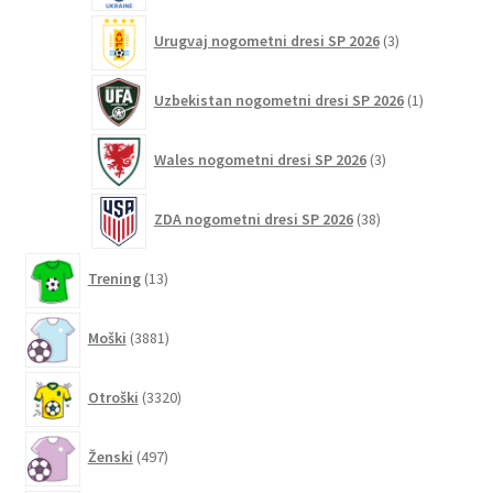
3
Urugvaj nogometni dresi SP 2026
3
izdelki
1
Uzbekistan nogometni dresi SP 2026
1
izdelek
3
Wales nogometni dresi SP 2026
3
izdelki
38
ZDA nogometni dresi SP 2026
38
izdelkov
13
Trening
13
izdelkov
3881
Moški
3881
izdelkov
3320
Otroški
3320
izdelkov
497
Ženski
497
izdelkov