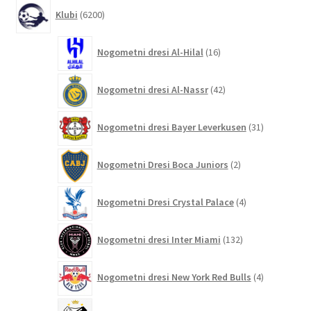
6200
Klubi
6200
izdelkov
16
Nogometni dresi Al-Hilal
16
izdelkov
42
Nogometni dresi Al-Nassr
42
izdelkov
31
Nogometni dresi Bayer Leverkusen
31
izdelkov
2
Nogometni Dresi Boca Juniors
2
izdelka
4
Nogometni Dresi Crystal Palace
4
izdelki
132
Nogometni dresi Inter Miami
132
izdelkov
4
Nogometni dresi New York Red Bulls
4
izdelki
9