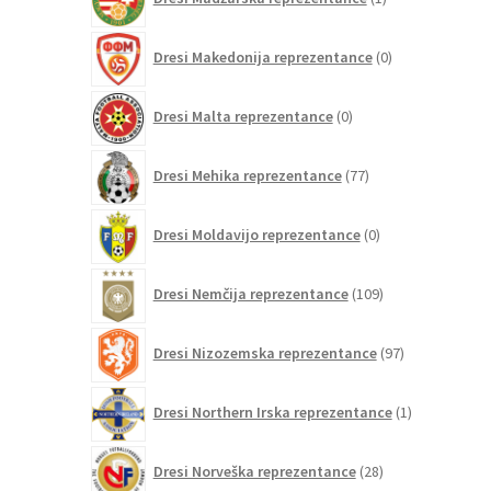
izdelek
0
Dresi Makedonija reprezentance
0
izdelkov
0
Dresi Malta reprezentance
0
izdelkov
77
Dresi Mehika reprezentance
77
izdelkov
0
Dresi Moldavijo reprezentance
0
izdelkov
109
Dresi Nemčija reprezentance
109
izdelkov
97
Dresi Nizozemska reprezentance
97
izdelkov
1
Dresi Northern Irska reprezentance
1
izdelek
28
Dresi Norveška reprezentance
28
izdelkov