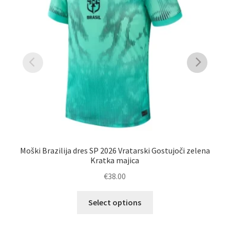
Moški Brazilija dres SP 2026 Vratarski Gostujoči zelena
Po
Kratka majica
€
38.00
Ta
Select options
izdelek
ima