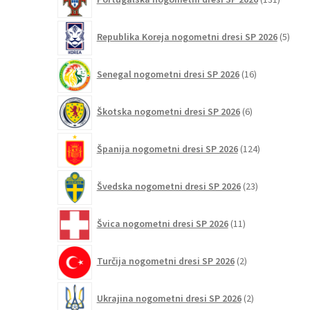
izdelko
5
Republika Koreja nogometni dresi SP 2026
5
izdel
16
Senegal nogometni dresi SP 2026
16
izdelkov
6
Škotska nogometni dresi SP 2026
6
izdelkov
124
Španija nogometni dresi SP 2026
124
izdelkov
23
Švedska nogometni dresi SP 2026
23
izdelkov
11
Švica nogometni dresi SP 2026
11
izdelkov
2
Turčija nogometni dresi SP 2026
2
izdelka
2
Ukrajina nogometni dresi SP 2026
2
izdelka