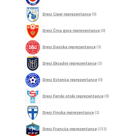
izdelkov
0
Dresi Ciper reprezentance
0
izdelkov
0
Dresi Črna gora reprezentance
0
izdelkov
3
Dresi Danska reprezentance
3
izdelki
3
Dresi Ekvador reprezentance
3
izdelki
0
Dresi Estonija reprezentance
0
izdelkov
0
Dresi Ferski otoki reprezentance
0
izdelkov
2
Dresi Finska reprezentance
2
izdelka
152
Dresi Francija reprezentance
152
izdelkov