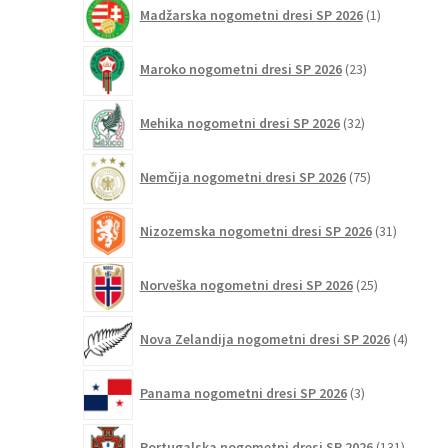
1
Madžarska nogometni dresi SP 2026
1
izdelek
23
Maroko nogometni dresi SP 2026
23
izdelkov
32
Mehika nogometni dresi SP 2026
32
izdelkov
75
Nemčija nogometni dresi SP 2026
75
izdelkov
31
Nizozemska nogometni dresi SP 2026
31
izdelkov
25
Norveška nogometni dresi SP 2026
25
izdelkov
4
Nova Zelandija nogometni dresi SP 2026
4
izdelki
3
Panama nogometni dresi SP 2026
3
izdelki
131
Portugalska nogometni dresi SP 2026
131