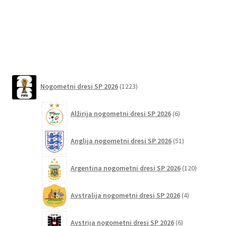
več
različic.
Možnosti
lahko
izberete
na
1223
strani
Nogometni dresi SP 2026
1223
izdelkov
izdelka
6
Alžirija nogometni dresi SP 2026
6
izdelkov
51
Anglija nogometni dresi SP 2026
51
izdelkov
120
Argentina nogometni dresi SP 2026
120
izdelkov
4
Avstralija nogometni dresi SP 2026
4
izdelki
6
Avstrija nogometni dresi SP 2026
6