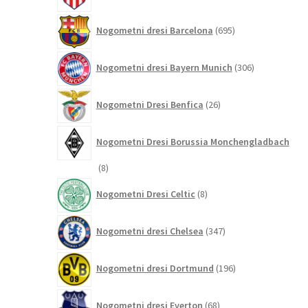
695
Nogometni dresi Barcelona
695
izdelkov
306
Nogometni dresi Bayern Munich
306
izdelkov
26
Nogometni Dresi Benfica
26
izdelkov
Nogometni Dresi Borussia Monchengladbach
8
8
izdelkov
8
Nogometni Dresi Celtic
8
izdelkov
347
Nogometni dresi Chelsea
347
izdelkov
196
Nogometni dresi Dortmund
196
izdelkov
68
Nogometni dresi Everton
68