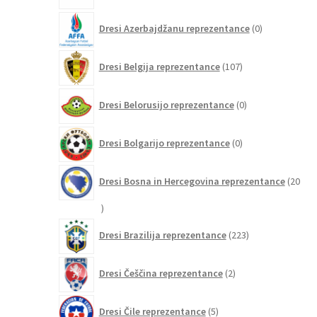
0
Dresi Azerbajdžanu reprezentance
0
izdelkov
107
Dresi Belgija reprezentance
107
izdelkov
0
Dresi Belorusijo reprezentance
0
izdelkov
0
Dresi Bolgarijo reprezentance
0
izdelkov
Dresi Bosna in Hercegovina reprezentance
20
20
izdelkov
223
Dresi Brazilija reprezentance
223
izdelkov
2
Dresi Češčina reprezentance
2
izdelka
5
Dresi Čile reprezentance
5