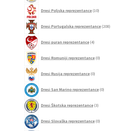
10
Dresi Poljska reprezentance
10
izdelkov
208
Dresi Portugalska reprezentance
208
izdelkov
4
Dresi puran reprezentance
4
izdelki
0
Dresi Romuniji reprezentance
0
izdelkov
0
Dresi Rusija reprezentance
0
izdelkov
0
Dresi San Marino reprezentance
0
izdelkov
3
Dresi Škotska reprezentance
3
izdelki
0
Dresi Slovaška reprezentance
0
izdelkov