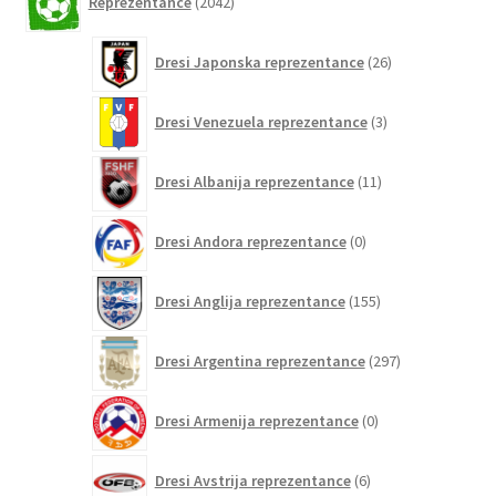
Reprezentance
2042
izdelkov
26
Dresi Japonska reprezentance
26
izdelkov
3
Dresi Venezuela reprezentance
3
izdelki
11
Dresi Albanija reprezentance
11
izdelkov
0
Dresi Andora reprezentance
0
izdelkov
155
Dresi Anglija reprezentance
155
izdelkov
297
Dresi Argentina reprezentance
297
izdelkov
0
Dresi Armenija reprezentance
0
izdelkov
6
Dresi Avstrija reprezentance
6
izdelkov