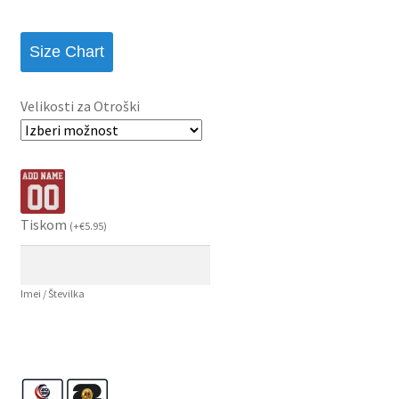
Size Chart
Velikosti za Otroški
Tiskom
(
+
€
5.95
)
Imei / Številka