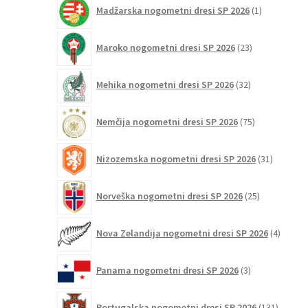
1
Madžarska nogometni dresi SP 2026
1
izdelek
23
Maroko nogometni dresi SP 2026
23
izdelkov
32
Mehika nogometni dresi SP 2026
32
izdelkov
75
Nemčija nogometni dresi SP 2026
75
izdelkov
31
Nizozemska nogometni dresi SP 2026
31
izdelkov
25
Norveška nogometni dresi SP 2026
25
izdelkov
4
Nova Zelandija nogometni dresi SP 2026
4
izdelki
3
Panama nogometni dresi SP 2026
3
izdelki
131
Portugalska nogometni dresi SP 2026
131