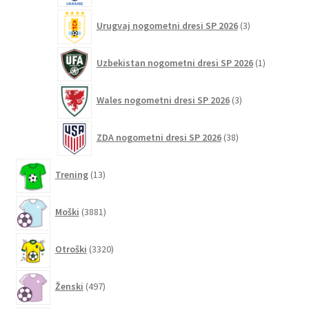
3
Urugvaj nogometni dresi SP 2026
3
izdelki
1
Uzbekistan nogometni dresi SP 2026
1
izdelek
3
Wales nogometni dresi SP 2026
3
izdelki
38
ZDA nogometni dresi SP 2026
38
izdelkov
13
Trening
13
izdelkov
3881
Moški
3881
izdelkov
3320
Otroški
3320
izdelkov
497
Ženski
497
izdelkov