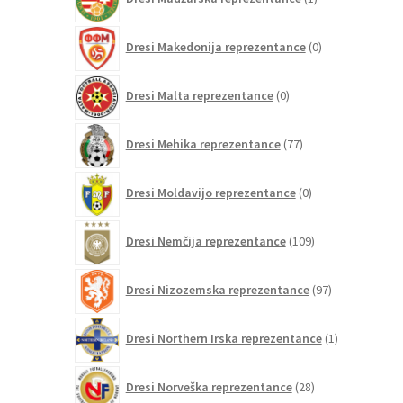
izdelek
0
Dresi Makedonija reprezentance
0
izdelkov
0
Dresi Malta reprezentance
0
izdelkov
77
Dresi Mehika reprezentance
77
izdelkov
0
Dresi Moldavijo reprezentance
0
izdelkov
109
Dresi Nemčija reprezentance
109
izdelkov
97
Dresi Nizozemska reprezentance
97
izdelkov
1
Dresi Northern Irska reprezentance
1
izdelek
28
Dresi Norveška reprezentance
28
izdelkov