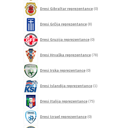
0
Dresi Gibraltar reprezentance
0
izdelkov
8
Dresi Grčija reprezentance
8
izdelkov
0
Dresi Gruzija reprezentance
0
izdelkov
78
Dresi Hrvaška reprezentance
78
izdelkov
0
Dresi Irska reprezentance
0
izdelkov
1
Dresi Islandija reprezentance
1
izdelek
75
Dresi Italija reprezentance
75
izdelkov
0
Dresi Izrael reprezentance
0
izdelkov