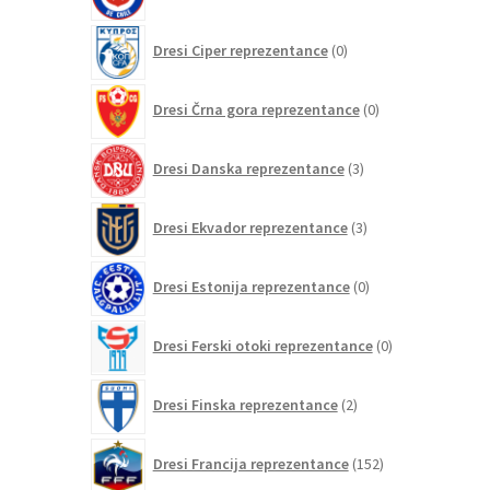
izdelkov
0
Dresi Ciper reprezentance
0
izdelkov
0
Dresi Črna gora reprezentance
0
izdelkov
3
Dresi Danska reprezentance
3
izdelki
3
Dresi Ekvador reprezentance
3
izdelki
0
Dresi Estonija reprezentance
0
izdelkov
0
Dresi Ferski otoki reprezentance
0
izdelkov
2
Dresi Finska reprezentance
2
izdelka
152
Dresi Francija reprezentance
152
izdelkov