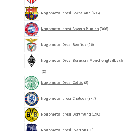
695
Nogometni dresi Barcelona
695
izdelkov
306
Nogometni dresi Bayern Munich
306
izdelkov
26
Nogometni Dresi Benfica
26
izdelkov
Nogometni Dresi Borussia Monchengladbach
8
8
izdelkov
8
Nogometni Dresi Celtic
8
izdelkov
347
Nogometni dresi Chelsea
347
izdelkov
196
Nogometni dresi Dortmund
196
izdelkov
68
Nogometni dresi Everton
68