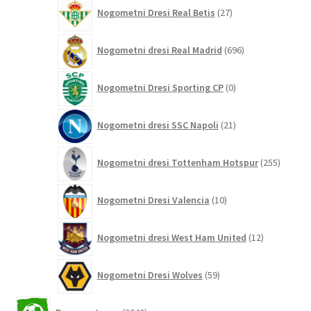
27
Nogometni Dresi Real Betis
27
izdelkov
696
Nogometni dresi Real Madrid
696
izdelkov
0
Nogometni Dresi Sporting CP
0
izdelkov
21
Nogometni dresi SSC Napoli
21
izdelkov
255
Nogometni dresi Tottenham Hotspur
255
izdelko
10
Nogometni Dresi Valencia
10
izdelkov
12
Nogometni dresi West Ham United
12
izdelkov
59
Nogometni Dresi Wolves
59
izdelkov
2042