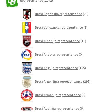
Reprezentance
2042
izdelkov
26
Dresi Japonska reprezentance
26
izdelkov
3
Dresi Venezuela reprezentance
3
izdelki
11
Dresi Albanija reprezentance
11
izdelkov
0
Dresi Andora reprezentance
0
izdelkov
155
Dresi Anglija reprezentance
155
izdelkov
297
Dresi Argentina reprezentance
297
izdelkov
0
Dresi Armenija reprezentance
0
izdelkov
6
Dresi Avstrija reprezentance
6
izdelkov