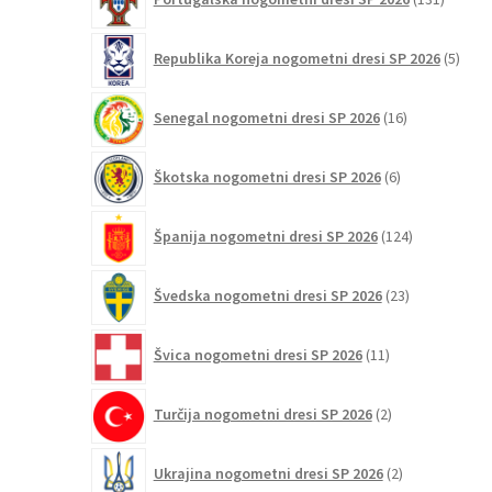
izdelko
5
Republika Koreja nogometni dresi SP 2026
5
izdel
16
Senegal nogometni dresi SP 2026
16
izdelkov
6
Škotska nogometni dresi SP 2026
6
izdelkov
124
Španija nogometni dresi SP 2026
124
izdelkov
23
Švedska nogometni dresi SP 2026
23
izdelkov
11
Švica nogometni dresi SP 2026
11
izdelkov
2
Turčija nogometni dresi SP 2026
2
izdelka
2
Ukrajina nogometni dresi SP 2026
2
izdelka