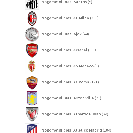
Nogometni Dresi Santos
9
izdelkov
211
Nogometni dresi AC Milan
211
izdelkov
44
Nogometni Dresi Ajax
44
izdelkov
350
Nogometni dresi Arsenal
350
izdelkov
8
Nogometni dresi AS Monaco
8
izdelkov
121
Nogometni dresi As Roma
121
izdelkov
71
Nogometni Dresi Aston Villa
71
izdelkov
24
Nogometni dresi Athletic Bilbao
24
izdelkov
184
Nogometni dresi Atletico Madrid
184
izdelkov