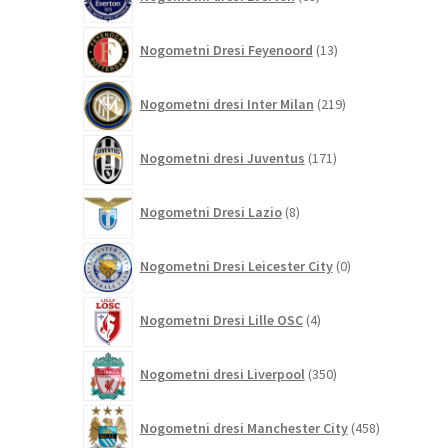
izdelkov
13
Nogometni Dresi Feyenoord
13
izdelkov
219
Nogometni dresi Inter Milan
219
izdelkov
171
Nogometni dresi Juventus
171
izdelkov
8
Nogometni Dresi Lazio
8
izdelkov
0
Nogometni Dresi Leicester City
0
izdelkov
4
Nogometni Dresi Lille OSC
4
izdelki
350
Nogometni dresi Liverpool
350
izdelkov
458
Nogometni dresi Manchester City
458
izdelkov