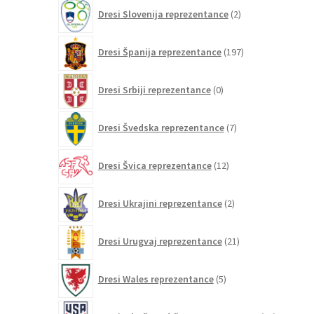
2
Dresi Slovenija reprezentance
2
izdelka
197
Dresi Španija reprezentance
197
izdelkov
0
Dresi Srbiji reprezentance
0
izdelkov
7
Dresi Švedska reprezentance
7
izdelkov
12
Dresi Švica reprezentance
12
izdelkov
2
Dresi Ukrajini reprezentance
2
izdelka
21
Dresi Urugvaj reprezentance
21
izdelkov
5
Dresi Wales reprezentance
5
izdelkov
26