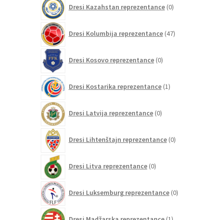
0
Dresi Kazahstan reprezentance
0
izdelkov
47
Dresi Kolumbija reprezentance
47
izdelkov
0
Dresi Kosovo reprezentance
0
izdelkov
1
Dresi Kostarika reprezentance
1
izdelek
0
Dresi Latvija reprezentance
0
izdelkov
0
Dresi Lihtenštajn reprezentance
0
izdelkov
0
Dresi Litva reprezentance
0
izdelkov
0
Dresi Luksemburg reprezentance
0
izdelkov
1
Dresi Madžarska reprezentance
1