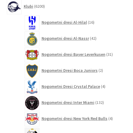
6200
Klubi
6200
izdelkov
16
Nogometni dresi Al-Hilal
16
izdelkov
42
Nogometni dresi Al-Nassr
42
izdelkov
31
Nogometni dresi Bayer Leverkusen
31
izdelkov
2
Nogometni Dresi Boca Juniors
2
izdelka
4
Nogometni Dresi Crystal Palace
4
izdelki
132
Nogometni dresi Inter Miami
132
izdelkov
4
Nogometni dresi New York Red Bulls
4
izdelki
9