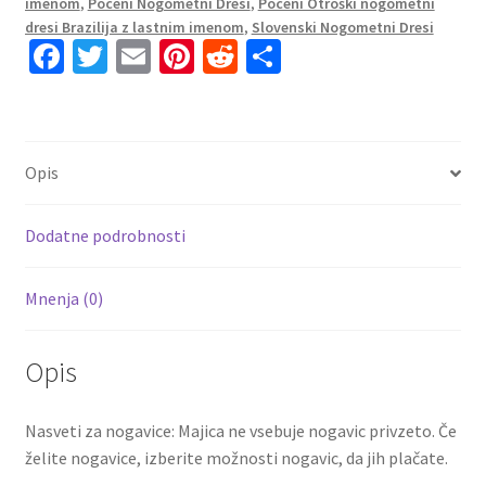
imenom
,
Poceni Nogometni Dresi
,
Poceni Otroški nogometni
PELE
dresi Brazilija z lastnim imenom
,
Slovenski Nogometni Dresi
Fa
T
E
Pi
R
S
10
ce
wi
m
nt
e
h
količina
b
tt
ai
er
d
ar
o
er
l
es
di
e
Opis
o
t
t
k
Dodatne podrobnosti
Mnenja (0)
Opis
Nasveti za nogavice: Majica ne vsebuje nogavic privzeto. Če
želite nogavice, izberite možnosti nogavic, da jih plačate.