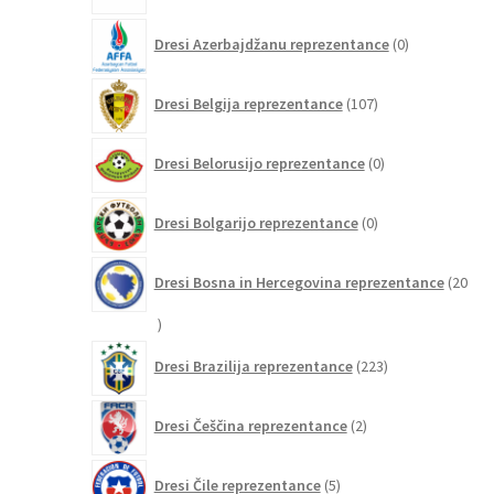
0
Dresi Azerbajdžanu reprezentance
0
izdelkov
107
Dresi Belgija reprezentance
107
izdelkov
0
Dresi Belorusijo reprezentance
0
izdelkov
0
Dresi Bolgarijo reprezentance
0
izdelkov
Dresi Bosna in Hercegovina reprezentance
20
20
izdelkov
223
Dresi Brazilija reprezentance
223
izdelkov
2
Dresi Češčina reprezentance
2
izdelka
5
Dresi Čile reprezentance
5