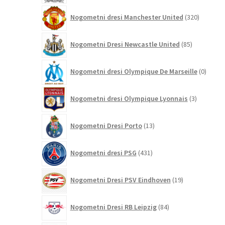
320
Nogometni dresi Manchester United
320
izdelkov
85
Nogometni Dresi Newcastle United
85
izdelkov
0
Nogometni dresi Olympique De Marseille
0
izdelk
3
Nogometni dresi Olympique Lyonnais
3
izdelki
13
Nogometni Dresi Porto
13
izdelkov
431
Nogometni dresi PSG
431
izdelkov
19
Nogometni Dresi PSV Eindhoven
19
izdelkov
84
Nogometni Dresi RB Leipzig
84
izdelkov