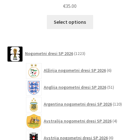
€
35.00
Ta
Select options
izdelek
ima
več
različic.
1223
Nogometni dresi SP 2026
1223
izdelkov
Možnosti
lahko
6
Alžirija nogometni dresi SP 2026
6
izberete
izdelkov
na
51
Anglija nogometni dresi SP 2026
51
strani
izdelkov
izdelka
120
Argentina nogometni dresi SP 2026
120
izdelkov
4
Avstralija nogometni dresi SP 2026
4
izdelki
6
Avstrija nogometni dresi SP 2026
6