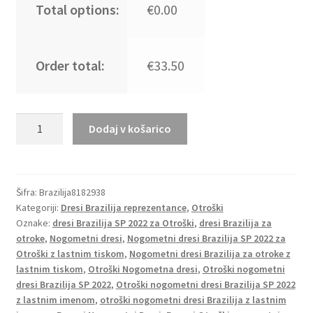
Total options:
€0.00
Order total:
€33.50
Otroški
Dodaj v košarico
Nogometni
dresi
Brazilija
Gostujoči
Šifra:
Brazilija8182938
Kategoriji:
Dresi Brazilija reprezentance
,
Otroški
SP
Oznake:
dresi Brazilija SP 2022 za Otroški
,
dresi Brazilija za
2022
otroke
,
Nogometni dresi
,
Nogometni dresi Brazilija SP 2022 za
Kratek
Otroški z lastnim tiskom
,
Nogometni dresi Brazilija za otroke z
Rokav
lastnim tiskom
,
Otroški Nogometna dresi
,
Otroški nogometni
+
dresi Brazilija SP 2022
,
Otroški nogometni dresi Brazilija SP 2022
Kratke
z lastnim imenom
,
otroški nogometni dresi Brazilija z lastnim
hlače