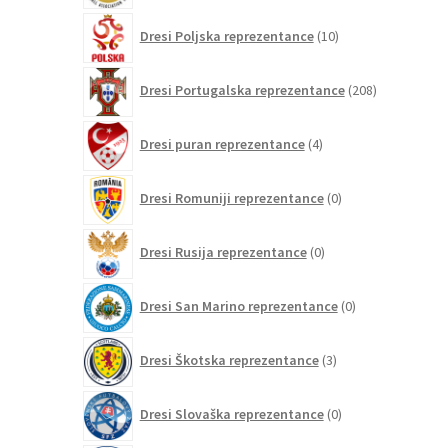
10
Dresi Poljska reprezentance
10
izdelkov
208
Dresi Portugalska reprezentance
208
izdelkov
4
Dresi puran reprezentance
4
izdelki
0
Dresi Romuniji reprezentance
0
izdelkov
0
Dresi Rusija reprezentance
0
izdelkov
0
Dresi San Marino reprezentance
0
izdelkov
3
Dresi Škotska reprezentance
3
izdelki
0
Dresi Slovaška reprezentance
0
izdelkov