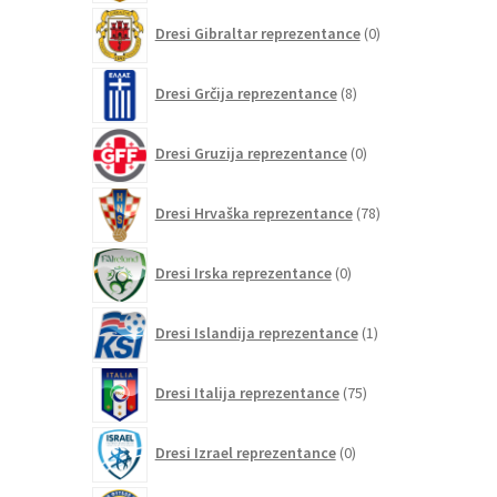
0
Dresi Gibraltar reprezentance
0
izdelkov
8
Dresi Grčija reprezentance
8
izdelkov
0
Dresi Gruzija reprezentance
0
izdelkov
78
Dresi Hrvaška reprezentance
78
izdelkov
0
Dresi Irska reprezentance
0
izdelkov
1
Dresi Islandija reprezentance
1
izdelek
75
Dresi Italija reprezentance
75
izdelkov
0
Dresi Izrael reprezentance
0
izdelkov