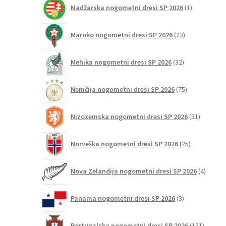
1
Madžarska nogometni dresi SP 2026
1
izdelek
23
Maroko nogometni dresi SP 2026
23
izdelkov
32
Mehika nogometni dresi SP 2026
32
izdelkov
75
Nemčija nogometni dresi SP 2026
75
izdelkov
31
Nizozemska nogometni dresi SP 2026
31
izdelkov
25
Norveška nogometni dresi SP 2026
25
izdelkov
4
Nova Zelandija nogometni dresi SP 2026
4
izdelki
3
Panama nogometni dresi SP 2026
3
izdelki
131
Portugalska nogometni dresi SP 2026
131