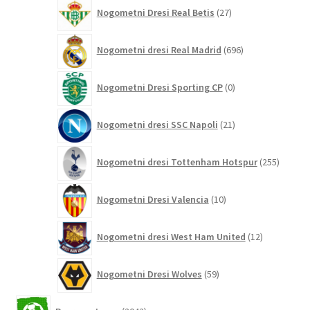
27
Nogometni Dresi Real Betis
27
izdelkov
696
Nogometni dresi Real Madrid
696
izdelkov
0
Nogometni Dresi Sporting CP
0
izdelkov
21
Nogometni dresi SSC Napoli
21
izdelkov
255
Nogometni dresi Tottenham Hotspur
255
izdelko
10
Nogometni Dresi Valencia
10
izdelkov
12
Nogometni dresi West Ham United
12
izdelkov
59
Nogometni Dresi Wolves
59
izdelkov
2042