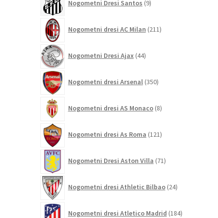
Nogometni Dresi Santos
9
izdelkov
211
Nogometni dresi AC Milan
211
izdelkov
44
Nogometni Dresi Ajax
44
izdelkov
350
Nogometni dresi Arsenal
350
izdelkov
8
Nogometni dresi AS Monaco
8
izdelkov
121
Nogometni dresi As Roma
121
izdelkov
71
Nogometni Dresi Aston Villa
71
izdelkov
24
Nogometni dresi Athletic Bilbao
24
izdelkov
184
Nogometni dresi Atletico Madrid
184
izdelkov