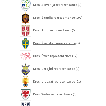
2
Dresi Slovenija reprezentance
2
izdelka
197
Dresi Španija reprezentance
197
izdelkov
0
Dresi Srbiji reprezentance
0
izdelkov
7
Dresi Švedska reprezentance
7
izdelkov
12
Dresi Švica reprezentance
12
izdelkov
2
Dresi Ukrajini reprezentance
2
izdelka
21
Dresi Urugvaj reprezentance
21
izdelkov
5
Dresi Wales reprezentance
5
izdelkov
26