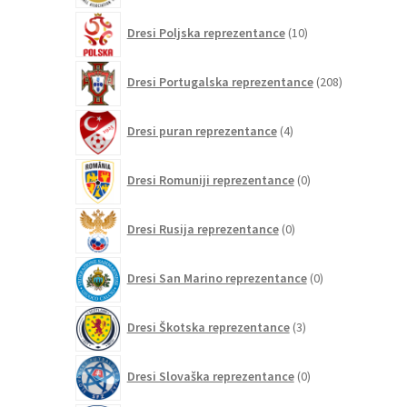
10
Dresi Poljska reprezentance
10
izdelkov
208
Dresi Portugalska reprezentance
208
izdelkov
4
Dresi puran reprezentance
4
izdelki
0
Dresi Romuniji reprezentance
0
izdelkov
0
Dresi Rusija reprezentance
0
izdelkov
0
Dresi San Marino reprezentance
0
izdelkov
3
Dresi Škotska reprezentance
3
izdelki
0
Dresi Slovaška reprezentance
0
izdelkov