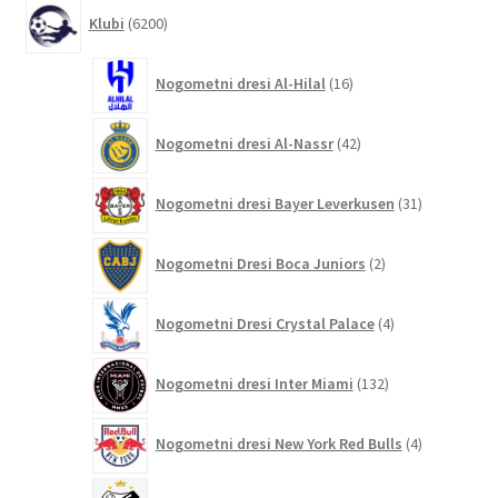
6200
Klubi
6200
izdelkov
16
Nogometni dresi Al-Hilal
16
izdelkov
42
Nogometni dresi Al-Nassr
42
izdelkov
31
Nogometni dresi Bayer Leverkusen
31
izdelkov
2
Nogometni Dresi Boca Juniors
2
izdelka
4
Nogometni Dresi Crystal Palace
4
izdelki
132
Nogometni dresi Inter Miami
132
izdelkov
4
Nogometni dresi New York Red Bulls
4
izdelki
9