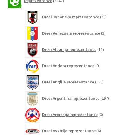
Reprezentance
2042
izdelkov
26
Dresi Japonska reprezentance
26
izdelkov
3
Dresi Venezuela reprezentance
3
izdelki
11
Dresi Albanija reprezentance
11
izdelkov
0
Dresi Andora reprezentance
0
izdelkov
155
Dresi Anglija reprezentance
155
izdelkov
297
Dresi Argentina reprezentance
297
izdelkov
0
Dresi Armenija reprezentance
0
izdelkov
6
Dresi Avstrija reprezentance
6
izdelkov