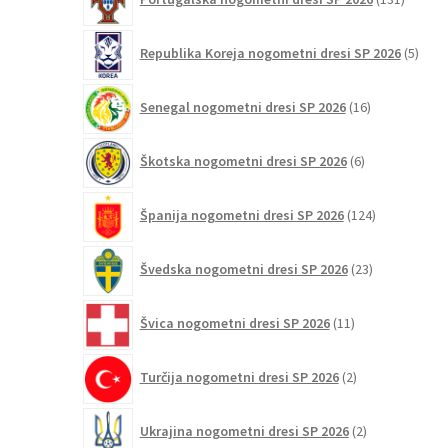
izdelko
5
Republika Koreja nogometni dresi SP 2026
5
izdel
16
Senegal nogometni dresi SP 2026
16
izdelkov
6
Škotska nogometni dresi SP 2026
6
izdelkov
124
Španija nogometni dresi SP 2026
124
izdelkov
23
Švedska nogometni dresi SP 2026
23
izdelkov
11
Švica nogometni dresi SP 2026
11
izdelkov
2
Turčija nogometni dresi SP 2026
2
izdelka
2
Ukrajina nogometni dresi SP 2026
2
izdelka