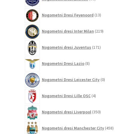
izdelkov
13
Nogometni Dresi Feyenoord
13
izdelkov
219
Nogometni dresi Inter Milan
219
izdelkov
171
Nogometni dresi Juventus
171
izdelkov
8
Nogometni Dresi Lazio
8
izdelkov
0
Nogometni Dresi Leicester City
0
izdelkov
4
Nogometni Dresi Lille OSC
4
izdelki
350
Nogometni dresi Liverpool
350
izdelkov
458
Nogometni dresi Manchester City
458
izdelkov