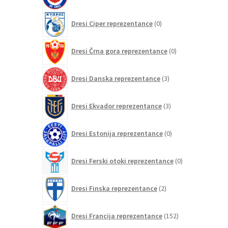
izdelkov
0
Dresi Ciper reprezentance
0
izdelkov
0
Dresi Črna gora reprezentance
0
izdelkov
3
Dresi Danska reprezentance
3
izdelki
3
Dresi Ekvador reprezentance
3
izdelki
0
Dresi Estonija reprezentance
0
izdelkov
0
Dresi Ferski otoki reprezentance
0
izdelkov
2
Dresi Finska reprezentance
2
izdelka
152
Dresi Francija reprezentance
152
izdelkov