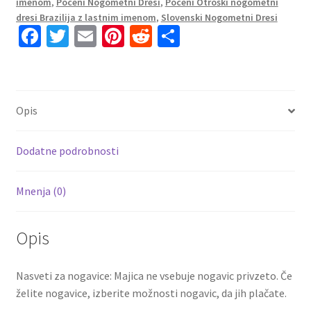
imenom
,
Poceni Nogometni Dresi
,
Poceni Otroški nogometni
količina
dresi Brazilija z lastnim imenom
,
Slovenski Nogometni Dresi
Fa
T
E
Pi
R
S
ce
wi
m
nt
e
h
b
tt
ai
er
d
ar
o
er
l
es
di
e
Opis
o
t
t
k
Dodatne podrobnosti
Mnenja (0)
Opis
Nasveti za nogavice: Majica ne vsebuje nogavic privzeto. Če
želite nogavice, izberite možnosti nogavic, da jih plačate.