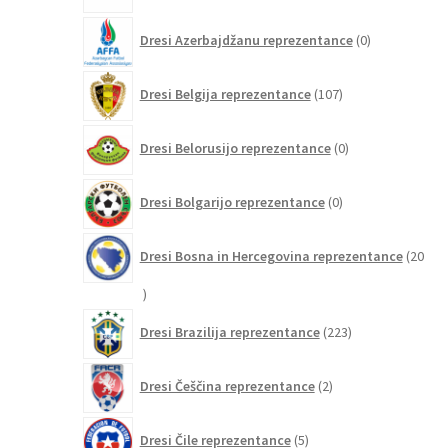
0
Dresi Azerbajdžanu reprezentance
0
izdelkov
107
Dresi Belgija reprezentance
107
izdelkov
0
Dresi Belorusijo reprezentance
0
izdelkov
0
Dresi Bolgarijo reprezentance
0
izdelkov
Dresi Bosna in Hercegovina reprezentance
20
20
izdelkov
223
Dresi Brazilija reprezentance
223
izdelkov
2
Dresi Češčina reprezentance
2
izdelka
5
Dresi Čile reprezentance
5