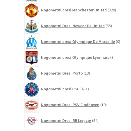
320
Nogometni dresi Manchester United
320
izdelkov
85
Nogometni Dresi Newcastle United
85
izdelkov
0
Nogometni dresi Olympique De Marseille
0
izdelk
3
Nogometni dresi Olympique Lyonnais
3
izdelki
13
Nogometni Dresi Porto
13
izdelkov
431
Nogometni dresi PSG
431
izdelkov
19
Nogometni Dresi PSV Eindhoven
19
izdelkov
84
Nogometni Dresi RB Leipzig
84
izdelkov