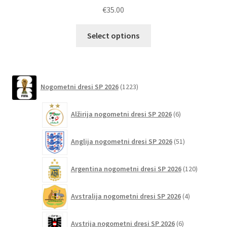
€
35.00
Ta
Select options
izdelek
ima
več
različic.
1223
Nogometni dresi SP 2026
1223
izdelkov
Možnosti
lahko
6
Alžirija nogometni dresi SP 2026
6
izberete
izdelkov
na
51
Anglija nogometni dresi SP 2026
51
strani
izdelkov
izdelka
120
Argentina nogometni dresi SP 2026
120
izdelkov
4
Avstralija nogometni dresi SP 2026
4
izdelki
6
Avstrija nogometni dresi SP 2026
6