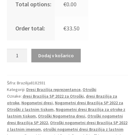
Total options:
€0.00
Order total:
€33.50
Otroški
Dodaj v košarico
Nogometni
dresi
Brazilija
Gostujoči
Šifra:
Brazilija8182931
Kategoriji:
Dresi Brazilija reprezentance
,
Otroški
SP
Oznake:
dresi Brazilija SP 2022 za Otroški
,
dresi Brazilija za
2022
otroke
,
Nogometni dresi
,
Nogometni dresi Brazilija SP 2022 za
Kratek
Otroški z lastnim tiskom
,
Nogometni dresi Brazilija za otroke z
Rokav
lastnim tiskom
,
Otroški Nogometna dresi
,
Otroški nogometni
+
dresi Brazilija SP 2022
,
Otroški nogometni dresi Brazilija SP 2022
Kratke
z lastnim imenom
,
otroški nogometni dresi Brazilija z lastnim
hlače