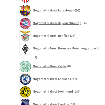
695
Nogometni dresi Barcelona
695
izdelkov
306
Nogometni dresi Bayern Munich
306
izdelkov
26
Nogometni Dresi Benfica
26
izdelkov
Nogometni Dresi Borussia Monchengladbach
8
8
izdelkov
8
Nogometni Dresi Celtic
8
izdelkov
347
Nogometni dresi Chelsea
347
izdelkov
196
Nogometni dresi Dortmund
196
izdelkov
68
Nogometni dresi Everton
68