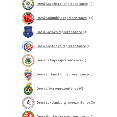
0
Dresi Kazahstan reprezentance
0
izdelkov
47
Dresi Kolumbija reprezentance
47
izdelkov
0
Dresi Kosovo reprezentance
0
izdelkov
1
Dresi Kostarika reprezentance
1
izdelek
0
Dresi Latvija reprezentance
0
izdelkov
0
Dresi Lihtenštajn reprezentance
0
izdelkov
0
Dresi Litva reprezentance
0
izdelkov
0
Dresi Luksemburg reprezentance
0
izdelkov
1
Dresi Madžarska reprezentance
1