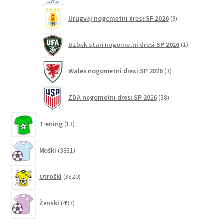
3
Urugvaj nogometni dresi SP 2026
3
izdelki
1
Uzbekistan nogometni dresi SP 2026
1
izdelek
3
Wales nogometni dresi SP 2026
3
izdelki
38
ZDA nogometni dresi SP 2026
38
izdelkov
13
Trening
13
izdelkov
3881
Moški
3881
izdelkov
3320
Otroški
3320
izdelkov
497
Ženski
497
izdelkov