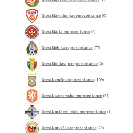
izdelek
0
Dresi Makedonija reprezentance
0
izdelkov
0
Dresi Malta reprezentance
0
izdelkov
77
Dresi Mehika reprezentance
77
izdelkov
0
Dresi Moldavijo reprezentance
0
izdelkov
109
Dresi Nemčija reprezentance
109
izdelkov
97
Dresi Nizozemska reprezentance
97
izdelkov
1
Dresi Northern Irska reprezentance
1
izdelek
28
Dresi Norveška reprezentance
28
izdelkov