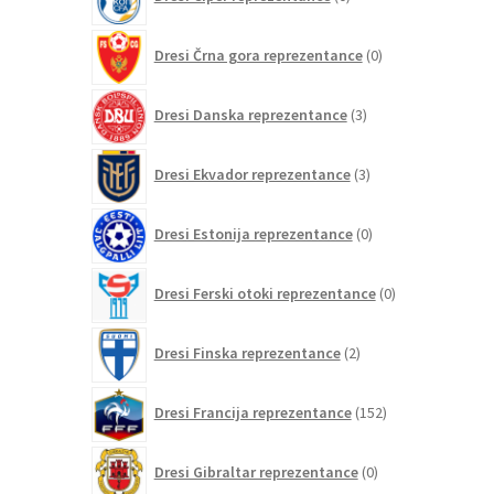
izdelkov
0
Dresi Črna gora reprezentance
0
izdelkov
3
Dresi Danska reprezentance
3
izdelki
3
Dresi Ekvador reprezentance
3
izdelki
0
Dresi Estonija reprezentance
0
izdelkov
0
Dresi Ferski otoki reprezentance
0
izdelkov
2
Dresi Finska reprezentance
2
izdelka
152
Dresi Francija reprezentance
152
izdelkov
0
Dresi Gibraltar reprezentance
0
izdelkov