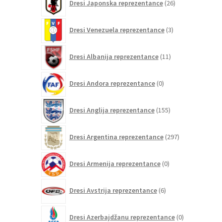
Dresi Japonska reprezentance
26
izdelkov
3
Dresi Venezuela reprezentance
3
izdelki
11
Dresi Albanija reprezentance
11
izdelkov
0
Dresi Andora reprezentance
0
izdelkov
155
Dresi Anglija reprezentance
155
izdelkov
297
Dresi Argentina reprezentance
297
izdelkov
0
Dresi Armenija reprezentance
0
izdelkov
6
Dresi Avstrija reprezentance
6
izdelkov
0
Dresi Azerbajdžanu reprezentance
0
izdelkov