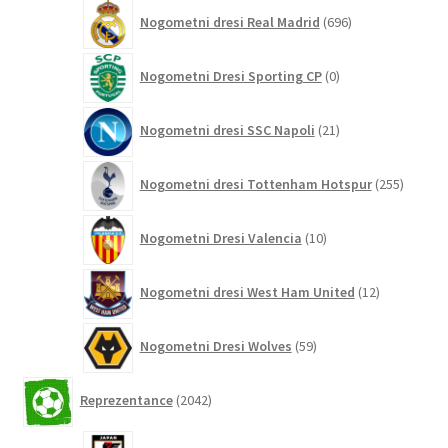
696
Nogometni dresi Real Madrid
696
izdelkov
0
Nogometni Dresi Sporting CP
0
izdelkov
21
Nogometni dresi SSC Napoli
21
izdelkov
255
Nogometni dresi Tottenham Hotspur
255
izdelko
10
Nogometni Dresi Valencia
10
izdelkov
12
Nogometni dresi West Ham United
12
izdelkov
59
Nogometni Dresi Wolves
59
izdelkov
2042
Reprezentance
2042
izdelkov
26