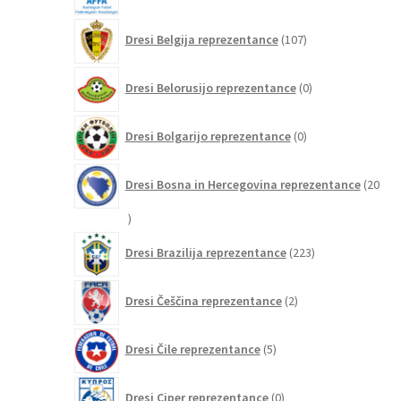
107
Dresi Belgija reprezentance
107
izdelkov
0
Dresi Belorusijo reprezentance
0
izdelkov
0
Dresi Bolgarijo reprezentance
0
izdelkov
Dresi Bosna in Hercegovina reprezentance
20
20
izdelkov
223
Dresi Brazilija reprezentance
223
izdelkov
2
Dresi Češčina reprezentance
2
izdelka
5
Dresi Čile reprezentance
5
izdelkov
0
Dresi Ciper reprezentance
0