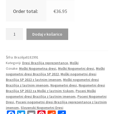
Order total:
€36.95
Moški
Dodaj v košarico
Nogometni
dresi
Brazilija
Domači
Šifra:
Brazilija8182991
Kategoriji:
Dresi Brazilija reprezentance
,
Moški
SP
Oznake:
Moški Nogometna dresi
,
Moški Nogometni dresi
,
Moški
2022
nogometni dresi Brazilija SP 2022
,
Moški nogometni dresi
Kratek
Brazilija SP 2022 z lastnim imenom
,
Moški nogometni dresi
Rokav
Brazilija z lastnim imenom
,
Nogometni dresi
,
Nogometni dresi
DANILO
Brazilija SP 2022 za Moški z lastnim tiskom
,
Poceni Moški
2
nogometni dresi Brazilija z lastnim imenom
,
Poceni Nogometni
količina
Dresi
,
Poceni nogometni dresi Brazilija reprezentance z lastnim
imenom
,
Slovenski Nogometni Dresi