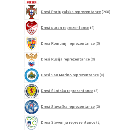
208
Dresi Portugalska reprezentance
208
izdelkov
4
Dresi puran reprezentance
4
izdelki
0
Dresi Romuniji reprezentance
0
izdelkov
0
Dresi Rusija reprezentance
0
izdelkov
0
Dresi San Marino reprezentance
0
izdelkov
3
Dresi Škotska reprezentance
3
izdelki
0
Dresi Slovaška reprezentance
0
izdelkov
2
Dresi Slovenija reprezentance
2
izdelka