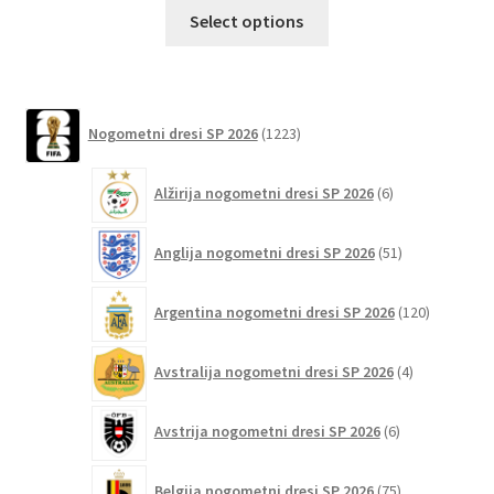
Ta
Select options
izdelek
ima
več
različic.
1223
Nogometni dresi SP 2026
1223
izdelkov
Možnosti
lahko
6
Alžirija nogometni dresi SP 2026
6
izberete
izdelkov
na
51
Anglija nogometni dresi SP 2026
51
strani
izdelkov
izdelka
120
Argentina nogometni dresi SP 2026
120
izdelkov
4
Avstralija nogometni dresi SP 2026
4
izdelki
6
Avstrija nogometni dresi SP 2026
6
izdelkov
75
Belgija nogometni dresi SP 2026
75