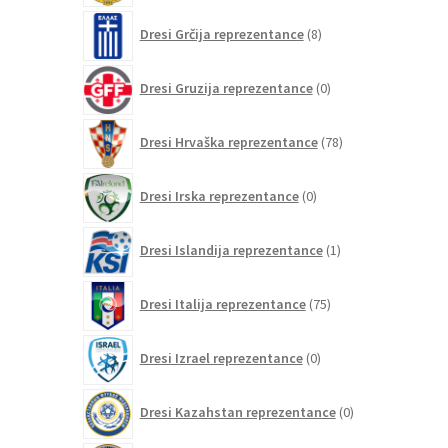
8
Dresi Grčija reprezentance
8
izdelkov
0
Dresi Gruzija reprezentance
0
izdelkov
78
Dresi Hrvaška reprezentance
78
izdelkov
0
Dresi Irska reprezentance
0
izdelkov
1
Dresi Islandija reprezentance
1
izdelek
75
Dresi Italija reprezentance
75
izdelkov
0
Dresi Izrael reprezentance
0
izdelkov
0
Dresi Kazahstan reprezentance
0
izdelkov