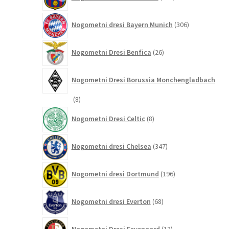
izdelkov
306
Nogometni dresi Bayern Munich
306
izdelkov
26
Nogometni Dresi Benfica
26
izdelkov
Nogometni Dresi Borussia Monchengladbach
8
8
izdelkov
8
Nogometni Dresi Celtic
8
izdelkov
347
Nogometni dresi Chelsea
347
izdelkov
196
Nogometni dresi Dortmund
196
izdelkov
68
Nogometni dresi Everton
68
izdelkov
13