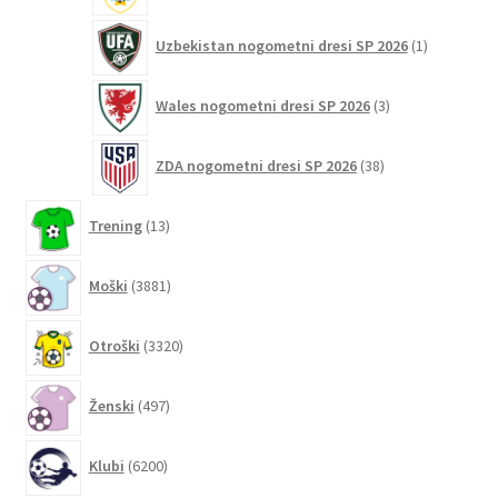
1
Uzbekistan nogometni dresi SP 2026
1
izdelek
3
Wales nogometni dresi SP 2026
3
izdelki
38
ZDA nogometni dresi SP 2026
38
izdelkov
13
Trening
13
izdelkov
3881
Moški
3881
izdelkov
3320
Otroški
3320
izdelkov
497
Ženski
497
izdelkov
6200
Klubi
6200
izdelkov