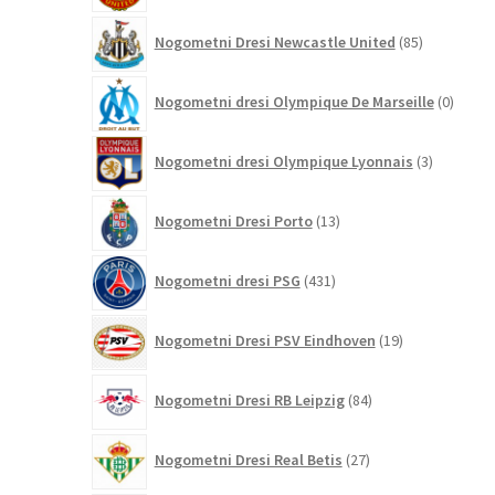
85
Nogometni Dresi Newcastle United
85
izdelkov
0
Nogometni dresi Olympique De Marseille
0
izdelk
3
Nogometni dresi Olympique Lyonnais
3
izdelki
13
Nogometni Dresi Porto
13
izdelkov
431
Nogometni dresi PSG
431
izdelkov
19
Nogometni Dresi PSV Eindhoven
19
izdelkov
84
Nogometni Dresi RB Leipzig
84
izdelkov
27
Nogometni Dresi Real Betis
27
izdelkov