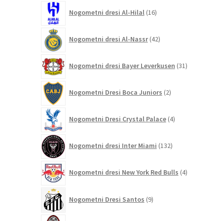
16
Nogometni dresi Al-Hilal
16
izdelkov
42
Nogometni dresi Al-Nassr
42
izdelkov
31
Nogometni dresi Bayer Leverkusen
31
izdelkov
2
Nogometni Dresi Boca Juniors
2
izdelka
4
Nogometni Dresi Crystal Palace
4
izdelki
132
Nogometni dresi Inter Miami
132
izdelkov
4
Nogometni dresi New York Red Bulls
4
izdelki
9
Nogometni Dresi Santos
9
izdelkov
211