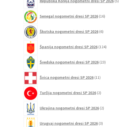
Republika Koreja nogometni dresi SP 2026
5
izdel
16
Senegal nogometni dresi SP 2026
16
izdelkov
6
Škotska nogometni dresi SP 2026
6
izdelkov
124
Španija nogometni dresi SP 2026
124
izdelkov
23
Švedska nogometni dresi SP 2026
23
izdelkov
11
Švica nogometni dresi SP 2026
11
izdelkov
2
Turčija nogometni dresi SP 2026
2
izdelka
2
Ukrajina nogometni dresi SP 2026
2
izdelka
3
Urugvaj nogometni dresi SP 2026
3
izdelki