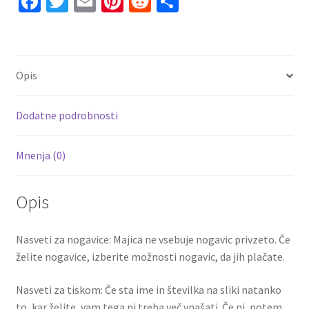
Fa
T
E
Pi
R
S
ce
wi
m
nt
e
h
b
tt
ai
er
d
ar
o
er
l
es
di
e
Opis
o
t
t
k
Dodatne podrobnosti
Mnenja (0)
Opis
Nasveti za nogavice: Majica ne vsebuje nogavic privzeto. Če
želite nogavice, izberite možnosti nogavic, da jih plačate.
Nasveti za tiskom: Če sta ime in številka na sliki natanko
to, kar želite, vam tega ni treba več vnašati. Če ni, potem