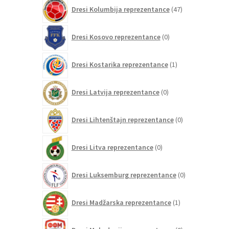
47
Dresi Kolumbija reprezentance
47
izdelkov
0
Dresi Kosovo reprezentance
0
izdelkov
1
Dresi Kostarika reprezentance
1
izdelek
0
Dresi Latvija reprezentance
0
izdelkov
0
Dresi Lihtenštajn reprezentance
0
izdelkov
0
Dresi Litva reprezentance
0
izdelkov
0
Dresi Luksemburg reprezentance
0
izdelkov
1
Dresi Madžarska reprezentance
1
izdelek
0