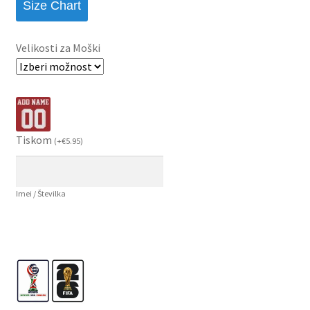
Size Chart
Velikosti za Moški
Tiskom
(
+
€
5.95
)
Imei / Številka