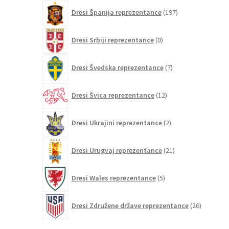
197
Dresi Španija reprezentance
197
izdelkov
0
Dresi Srbiji reprezentance
0
izdelkov
7
Dresi Švedska reprezentance
7
izdelkov
12
Dresi Švica reprezentance
12
izdelkov
2
Dresi Ukrajini reprezentance
2
izdelka
21
Dresi Urugvaj reprezentance
21
izdelkov
5
Dresi Wales reprezentance
5
izdelkov
26
Dresi Združene države reprezentance
26
izdelkov