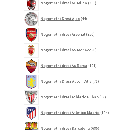
Nogometni dresi AC Milan
211
izdelkov
44
Nogometni Dresi Ajax
44
izdelkov
350
Nogometni dresi Arsenal
350
izdelkov
8
Nogometni dresi AS Monaco
8
izdelkov
121
Nogometni dresi As Roma
121
izdelkov
71
Nogometni Dresi Aston Villa
71
izdelkov
24
Nogometni dresi Athletic Bilbao
24
izdelkov
184
Nogometni dresi Atletico Madrid
184
izdelkov
695
Nogometni dresi Barcelona
695