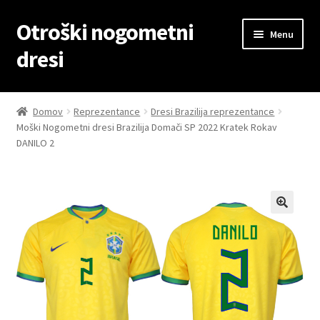
Otroški nogometni
Skip
Skip
Menu
to
to
dresi
navigation
content
Domov
Domov
Reprezentance
Dresi Brazilija reprezentance
Moški Nogometni dresi Brazilija Domači SP 2022 Kratek Rokav
Blog
DANILO 2
Kontaktiraj nas
Košarica
Moj račun
Trgovina
Zaključek nakupa