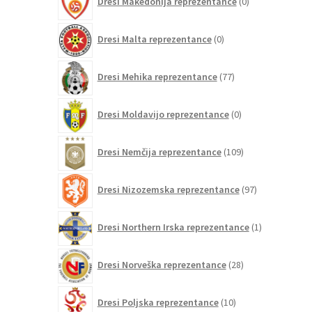
Dresi Makedonija reprezentance
0
izdelkov
0
Dresi Malta reprezentance
0
izdelkov
77
Dresi Mehika reprezentance
77
izdelkov
0
Dresi Moldavijo reprezentance
0
izdelkov
109
Dresi Nemčija reprezentance
109
izdelkov
97
Dresi Nizozemska reprezentance
97
izdelkov
1
Dresi Northern Irska reprezentance
1
izdelek
28
Dresi Norveška reprezentance
28
izdelkov
10
Dresi Poljska reprezentance
10
izdelkov