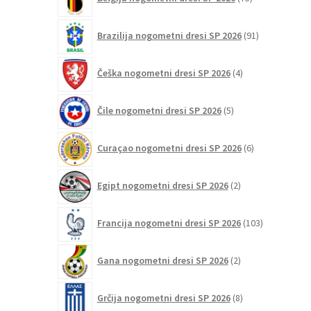
izdelkov
91
Brazilija nogometni dresi SP 2026
91
izdelkov
4
Češka nogometni dresi SP 2026
4
izdelki
5
Čile nogometni dresi SP 2026
5
izdelkov
6
Curaçao nogometni dresi SP 2026
6
izdelkov
2
Egipt nogometni dresi SP 2026
2
izdelka
103
Francija nogometni dresi SP 2026
103
izdelki
2
Gana nogometni dresi SP 2026
2
izdelka
8
Grčija nogometni dresi SP 2026
8
izdelkov