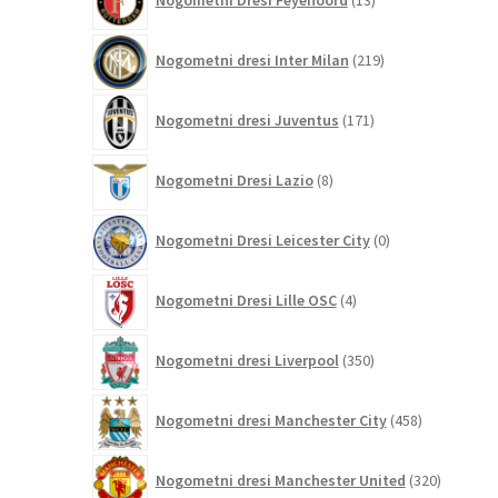
Nogometni Dresi Feyenoord
13
izdelkov
219
Nogometni dresi Inter Milan
219
izdelkov
171
Nogometni dresi Juventus
171
izdelkov
8
Nogometni Dresi Lazio
8
izdelkov
0
Nogometni Dresi Leicester City
0
izdelkov
4
Nogometni Dresi Lille OSC
4
izdelki
350
Nogometni dresi Liverpool
350
izdelkov
458
Nogometni dresi Manchester City
458
izdelkov
320
Nogometni dresi Manchester United
320
izdelkov