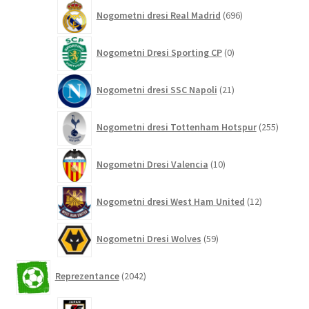
696
Nogometni dresi Real Madrid
696
izdelkov
0
Nogometni Dresi Sporting CP
0
izdelkov
21
Nogometni dresi SSC Napoli
21
izdelkov
255
Nogometni dresi Tottenham Hotspur
255
izdelko
10
Nogometni Dresi Valencia
10
izdelkov
12
Nogometni dresi West Ham United
12
izdelkov
59
Nogometni Dresi Wolves
59
izdelkov
2042
Reprezentance
2042
izdelkov
26