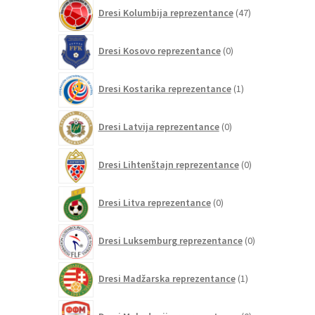
47
Dresi Kolumbija reprezentance
47
izdelkov
0
Dresi Kosovo reprezentance
0
izdelkov
1
Dresi Kostarika reprezentance
1
izdelek
0
Dresi Latvija reprezentance
0
izdelkov
0
Dresi Lihtenštajn reprezentance
0
izdelkov
0
Dresi Litva reprezentance
0
izdelkov
0
Dresi Luksemburg reprezentance
0
izdelkov
1
Dresi Madžarska reprezentance
1
izdelek
0