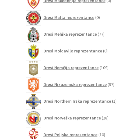
Dresi Makedonija reprezentance
0
izdelkov
0
Dresi Malta reprezentance
0
izdelkov
77
Dresi Mehika reprezentance
77
izdelkov
0
Dresi Moldavijo reprezentance
0
izdelkov
109
Dresi Nemčija reprezentance
109
izdelkov
97
Dresi Nizozemska reprezentance
97
izdelkov
1
Dresi Northern Irska reprezentance
1
izdelek
28
Dresi Norveška reprezentance
28
izdelkov
10
Dresi Poljska reprezentance
10
izdelkov