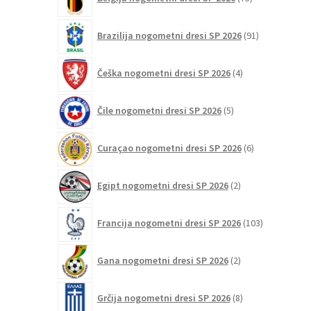
izdelkov
91
Brazilija nogometni dresi SP 2026
91
izdelkov
4
Češka nogometni dresi SP 2026
4
izdelki
5
Čile nogometni dresi SP 2026
5
izdelkov
6
Curaçao nogometni dresi SP 2026
6
izdelkov
2
Egipt nogometni dresi SP 2026
2
izdelka
103
Francija nogometni dresi SP 2026
103
izdelki
2
Gana nogometni dresi SP 2026
2
izdelka
8
Grčija nogometni dresi SP 2026
8
izdelkov