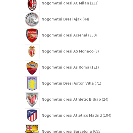
Nogometni dresi AC Milan
211
izdelkov
44
Nogometni Dresi Ajax
44
izdelkov
350
Nogometni dresi Arsenal
350
izdelkov
8
Nogometni dresi AS Monaco
8
izdelkov
121
Nogometni dresi As Roma
121
izdelkov
71
Nogometni Dresi Aston Villa
71
izdelkov
24
Nogometni dresi Athletic Bilbao
24
izdelkov
184
Nogometni dresi Atletico Madrid
184
izdelkov
695
Nogometni dresi Barcelona
695