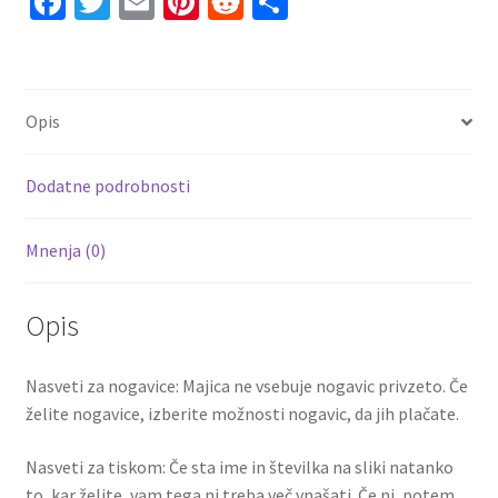
Fa
T
E
Pi
R
S
ce
wi
m
nt
e
h
b
tt
ai
er
d
ar
o
er
l
es
di
e
Opis
o
t
t
k
Dodatne podrobnosti
Mnenja (0)
Opis
Nasveti za nogavice: Majica ne vsebuje nogavic privzeto. Če
želite nogavice, izberite možnosti nogavic, da jih plačate.
Nasveti za tiskom: Če sta ime in številka na sliki natanko
to, kar želite, vam tega ni treba več vnašati. Če ni, potem