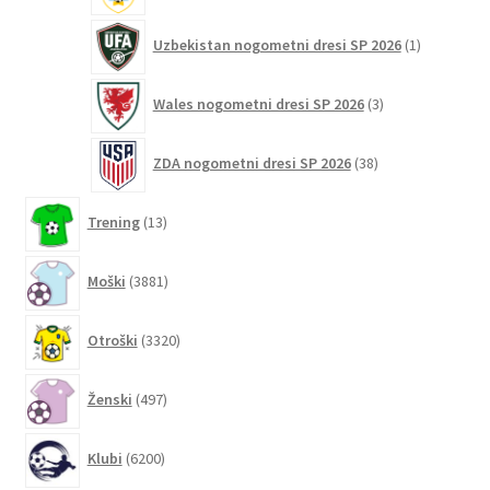
1
Uzbekistan nogometni dresi SP 2026
1
izdelek
3
Wales nogometni dresi SP 2026
3
izdelki
38
ZDA nogometni dresi SP 2026
38
izdelkov
13
Trening
13
izdelkov
3881
Moški
3881
izdelkov
3320
Otroški
3320
izdelkov
497
Ženski
497
izdelkov
6200
Klubi
6200
izdelkov