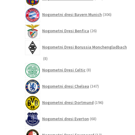
izdelkov
306
Nogometni dresi Bayern Munich
306
izdelkov
26
Nogometni Dresi Benfica
26
izdelkov
Nogometni Dresi Borussia Monchengladbach
8
8
izdelkov
8
Nogometni Dresi Celtic
8
izdelkov
347
Nogometni dresi Chelsea
347
izdelkov
196
Nogometni dresi Dortmund
196
izdelkov
68
Nogometni dresi Everton
68
izdelkov
13