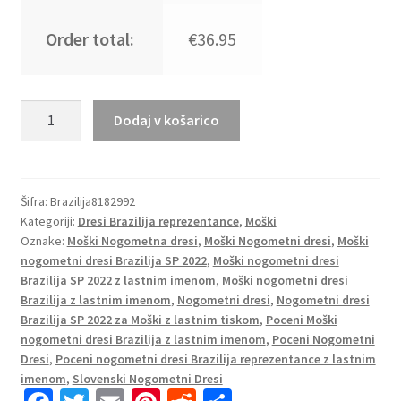
Order total:
€36.95
Moški
Dodaj v košarico
Nogometni
dresi
Brazilija
Domači
Šifra:
Brazilija8182992
Kategoriji:
Dresi Brazilija reprezentance
,
Moški
SP
Oznake:
Moški Nogometna dresi
,
Moški Nogometni dresi
,
Moški
2022
nogometni dresi Brazilija SP 2022
,
Moški nogometni dresi
Kratek
Brazilija SP 2022 z lastnim imenom
,
Moški nogometni dresi
Rokav
Brazilija z lastnim imenom
,
Nogometni dresi
,
Nogometni dresi
T.SILVA
Brazilija SP 2022 za Moški z lastnim tiskom
,
Poceni Moški
3
nogometni dresi Brazilija z lastnim imenom
,
Poceni Nogometni
količina
Dresi
,
Poceni nogometni dresi Brazilija reprezentance z lastnim
imenom
,
Slovenski Nogometni Dresi