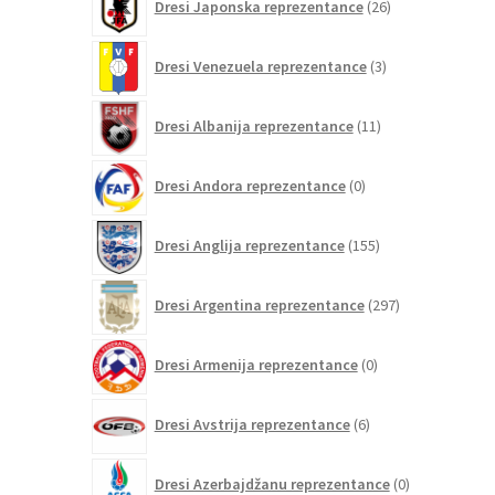
Dresi Japonska reprezentance
26
izdelkov
3
Dresi Venezuela reprezentance
3
izdelki
11
Dresi Albanija reprezentance
11
izdelkov
0
Dresi Andora reprezentance
0
izdelkov
155
Dresi Anglija reprezentance
155
izdelkov
297
Dresi Argentina reprezentance
297
izdelkov
0
Dresi Armenija reprezentance
0
izdelkov
6
Dresi Avstrija reprezentance
6
izdelkov
0
Dresi Azerbajdžanu reprezentance
0
izdelkov