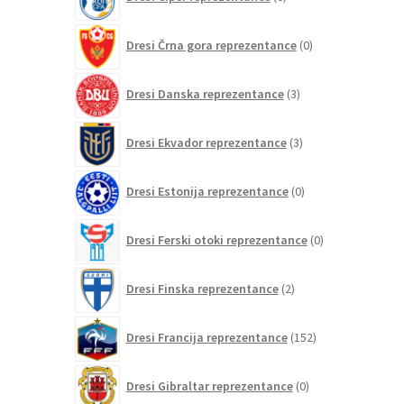
izdelkov
0
Dresi Črna gora reprezentance
0
izdelkov
3
Dresi Danska reprezentance
3
izdelki
3
Dresi Ekvador reprezentance
3
izdelki
0
Dresi Estonija reprezentance
0
izdelkov
0
Dresi Ferski otoki reprezentance
0
izdelkov
2
Dresi Finska reprezentance
2
izdelka
152
Dresi Francija reprezentance
152
izdelkov
0
Dresi Gibraltar reprezentance
0
izdelkov