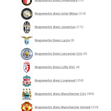
Nogometni Dresi Feyenoord
13
izdelkov
219
Nogometni dresi Inter Milan
219
izdelkov
171
Nogometni dresi Juventus
171
izdelkov
8
Nogometni Dresi Lazio
8
izdelkov
0
Nogometni Dresi Leicester City
0
izdelkov
4
Nogometni Dresi Lille OSC
4
izdelki
350
Nogometni dresi Liverpool
350
izdelkov
458
Nogometni dresi Manchester City
458
izdelkov
320
Nogometni dresi Manchester United
320
izdelkov