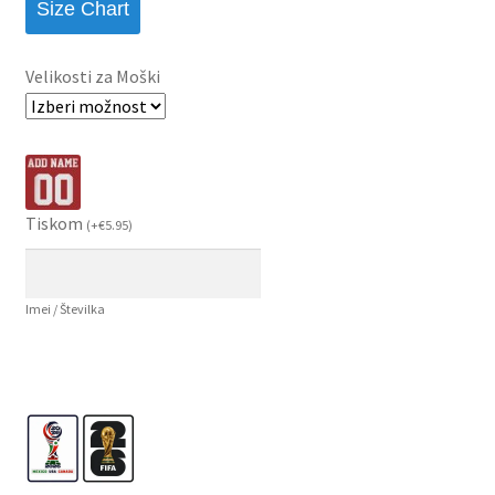
Size Chart
Velikosti za Moški
Tiskom
(
+
€
5.95
)
Imei / Številka