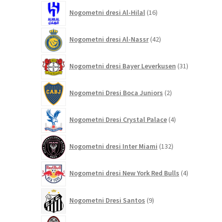
16
Nogometni dresi Al-Hilal
16
izdelkov
42
Nogometni dresi Al-Nassr
42
izdelkov
31
Nogometni dresi Bayer Leverkusen
31
izdelkov
2
Nogometni Dresi Boca Juniors
2
izdelka
4
Nogometni Dresi Crystal Palace
4
izdelki
132
Nogometni dresi Inter Miami
132
izdelkov
4
Nogometni dresi New York Red Bulls
4
izdelki
9
Nogometni Dresi Santos
9
izdelkov
211