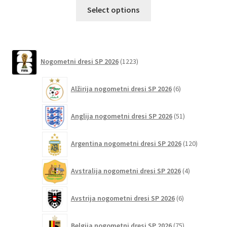
Ta
Select options
izdelek
ima
več
različic.
1223
Nogometni dresi SP 2026
1223
izdelkov
Možnosti
lahko
6
Alžirija nogometni dresi SP 2026
6
izberete
izdelkov
na
51
Anglija nogometni dresi SP 2026
51
strani
izdelkov
izdelka
120
Argentina nogometni dresi SP 2026
120
izdelkov
4
Avstralija nogometni dresi SP 2026
4
izdelki
6
Avstrija nogometni dresi SP 2026
6
izdelkov
75
Belgija nogometni dresi SP 2026
75