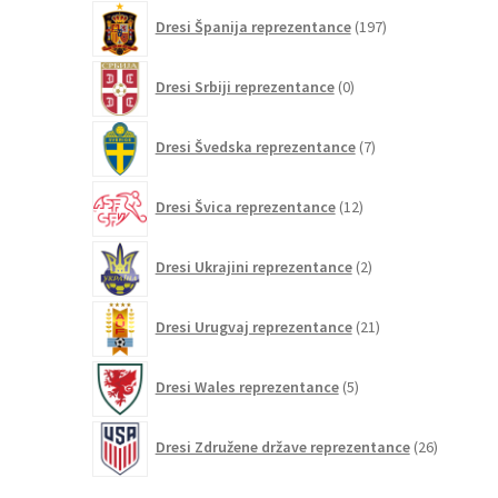
197
Dresi Španija reprezentance
197
izdelkov
0
Dresi Srbiji reprezentance
0
izdelkov
7
Dresi Švedska reprezentance
7
izdelkov
12
Dresi Švica reprezentance
12
izdelkov
2
Dresi Ukrajini reprezentance
2
izdelka
21
Dresi Urugvaj reprezentance
21
izdelkov
5
Dresi Wales reprezentance
5
izdelkov
26
Dresi Združene države reprezentance
26
izdelkov