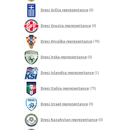
8
Dresi Grčija reprezentance
8
izdelkov
0
Dresi Gruzija reprezentance
0
izdelkov
78
Dresi Hrvaška reprezentance
78
izdelkov
0
Dresi Irska reprezentance
0
izdelkov
1
Dresi Islandija reprezentance
1
izdelek
75
Dresi Italija reprezentance
75
izdelkov
0
Dresi Izrael reprezentance
0
izdelkov
0
Dresi Kazahstan reprezentance
0
izdelkov