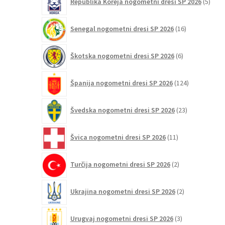
Republika Koreja nogometni dresi SP 2026
5
izdel
16
Senegal nogometni dresi SP 2026
16
izdelkov
6
Škotska nogometni dresi SP 2026
6
izdelkov
124
Španija nogometni dresi SP 2026
124
izdelkov
23
Švedska nogometni dresi SP 2026
23
izdelkov
11
Švica nogometni dresi SP 2026
11
izdelkov
2
Turčija nogometni dresi SP 2026
2
izdelka
2
Ukrajina nogometni dresi SP 2026
2
izdelka
3
Urugvaj nogometni dresi SP 2026
3
izdelki