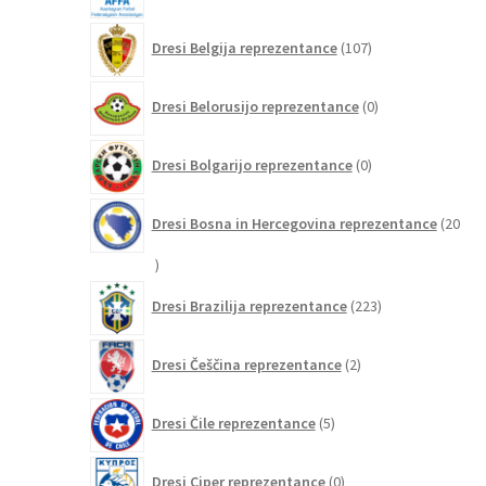
107
Dresi Belgija reprezentance
107
izdelkov
0
Dresi Belorusijo reprezentance
0
izdelkov
0
Dresi Bolgarijo reprezentance
0
izdelkov
Dresi Bosna in Hercegovina reprezentance
20
20
izdelkov
223
Dresi Brazilija reprezentance
223
izdelkov
2
Dresi Češčina reprezentance
2
izdelka
5
Dresi Čile reprezentance
5
izdelkov
0
Dresi Ciper reprezentance
0