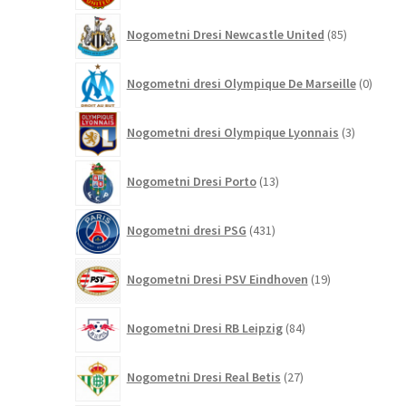
85
Nogometni Dresi Newcastle United
85
izdelkov
0
Nogometni dresi Olympique De Marseille
0
izdelk
3
Nogometni dresi Olympique Lyonnais
3
izdelki
13
Nogometni Dresi Porto
13
izdelkov
431
Nogometni dresi PSG
431
izdelkov
19
Nogometni Dresi PSV Eindhoven
19
izdelkov
84
Nogometni Dresi RB Leipzig
84
izdelkov
27
Nogometni Dresi Real Betis
27
izdelkov