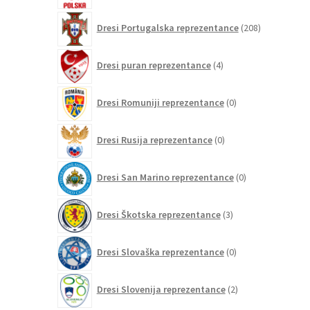
208
Dresi Portugalska reprezentance
208
izdelkov
4
Dresi puran reprezentance
4
izdelki
0
Dresi Romuniji reprezentance
0
izdelkov
0
Dresi Rusija reprezentance
0
izdelkov
0
Dresi San Marino reprezentance
0
izdelkov
3
Dresi Škotska reprezentance
3
izdelki
0
Dresi Slovaška reprezentance
0
izdelkov
2
Dresi Slovenija reprezentance
2
izdelka